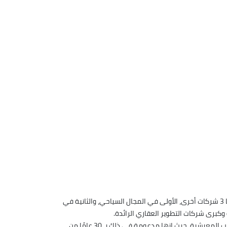
، عام 1992 على يد السيد فرج الشناوي، وتضم الشركة الأم تحت مظلتها 3 شركات أخرى، الأولى في المجال السياحي، والثانية في
وكبرى شركات التطوير العقاري الرائدة.
كما أطلقت SG Developments، مجموعتها للتطوير العقاري، والتي ترتكز فيها على تنشيط فرص الاستثمار العقاري والعمل على إثراء التجارب المعيشية، حيث إنها مدعومة في ذلك بـ 30 عامًا من