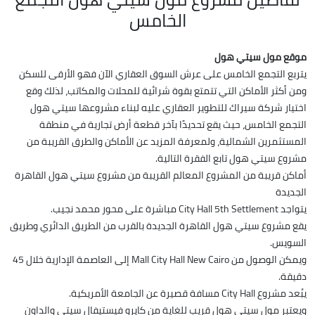
الخامس
موقع مول سيتي هول
يتربع التجمع الخامس على عرش السوق العقاري الآن فهو الأرقى للسكن
ومن أكثر الأماكن التي تتمتع بقوة شرائية للمحلات والمكاتب، لذلك وقع
اختيار شركة سيراك للتطوير العقاري عليه لبناء مشروعها سيتي هول
التجمع الخامس، حيث يقع تحديدًا بآخر قطعة أرض تجارية في منطقة
المستثمرين الشمالية، ولمعرفة المزيد عن الأماكن والطرق القريبة من
مشروع سيتي هول تابع الفقرة التالية.
أماكن قريبة من المشروع المعالم القريبة من مشروع سيتي هول القاهرة
الجديدة
يتواجد City Hall 5th Settlement مباشرة على محور محمد نجيب.
يقع مشروع سيتي هول القاهرة الجديدة بالقرب من الطريق الدائري وطريق
السويس.
ويمكن الوصول من Mall City Hall New Cairo إلى العاصمة الإدارية خلال 45
دقيقة.
يبُعد مشروع City Hall مسافة قصيرة عن الجامعة الأمريكية.
ويعتبر مول سيتي هول قريب للغاية من كايرو فيستيفال سيتي والداون