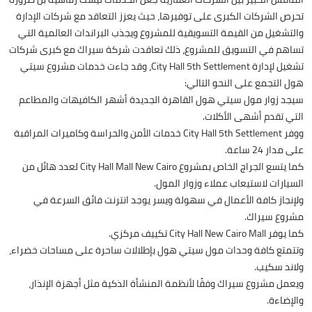
تحرص الشركات الكبرى على توفيرها، حيث يعزز التعاقد مع شركات الإدارة
والتشغيل من القيمة التسويقية للمشروع ويجذب البراندات العالمية التي
تساهم في التسويق للمشروع، ذلك تعاقدت شركة سيراك مع كبرى شركات
تشغيل لإدارة City Hall 5th Settlement، وقد جاءت خدمات مشروع سيتي
هول التجمع على النحو التالي:
سيجد زوار مول سيتي هول القاهرة الجديدة أشهر الكافيهات والمطاعم
التي تقدم أشهى الأكلات.
ووفر City Hall 5th Settlement خدمات الأمن والحراسة وكاميرات المراقبة
على مدار 24 ساعة.
كما يتسع الجراج الخاص بمشروع City Hall Mall New Cairo لعدد هائل من
السيارات لاستيعاب عملاء وزوار المول.
ولإنجاز كافة الأعمال في سهولة ويسر يوجد انترنت فائق السرعة في
مشروع سيراك.
كما يوفر City Hall New Cairo Mall تكييف مركزي.
وتتمتع كافة وحدات مول سيتي هول بإطلالات ساحرة على مساحات خضراء،
ولاند سكيب.
ويعمل مشروع سيراك وفقًا لأنظمة المنشأة الذكية مثل أجهزة الإنذار،
والإضاءة.