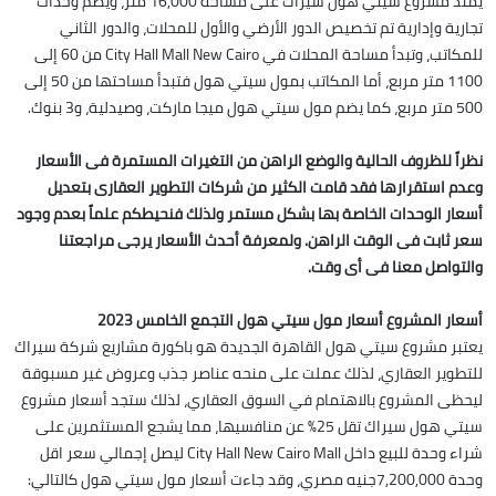
يمتد مشروع سيتي هول سيراك على مساحة 16,000 متر، ويضم وحدات
تجارية وإدارية تم تخصيص الدور الأرضي والأول للمحلات، والدور الثاني
للمكاتب، وتبدأ مساحة المحلات في City Hall Mall New Cairo من 60 إلى
1100 متر مربع، أما المكاتب بمول سيتي هول فتبدأ مساحتها من 50 إلى
500 متر مربع، كما يضم مول سيتي هول ميجا ماركت، وصيدلية، و3 بنوك.
نظراً للظروف الحالية والوضع الراهن من التغيرات المستمرة فى الأسعار
وعدم استقرارها فقد قامت الكثير من شركات التطوير العقارى بتعديل
أسعار الوحدات الخاصة بها بشكل مستمر ولذلك فنحيطكم علماً بعدم وجود
سعر ثابت فى الوقت الراهن. ولمعرفة أحدث الأسعار يرجى مراجعتنا
والتواصل معنا فى أى وقت.
أسعار المشروع أسعار مول سيتي هول التجمع الخامس 2023
يعتبر مشروع سيتي هول القاهرة الجديدة هو باكورة مشاريع شركة سيراك
للتطوير العقاري، لذلك عملت على منحه عناصر جذب وعروض غير مسبوقة
ليحظى المشروع بالاهتمام في السوق العقاري، لذلك ستجد أسعار مشروع
سيتي هول سيراك تقل 25% عن منافسيها، مما يشجع المستثمرين على
شراء وحدة للبيع داخل City Hall New Cairo Mall ليصل إجمالي سعر اقل
وحدة 7,200,000جنيه مصري، وقد جاءت أسعار مول سيتي هول كالتالي: