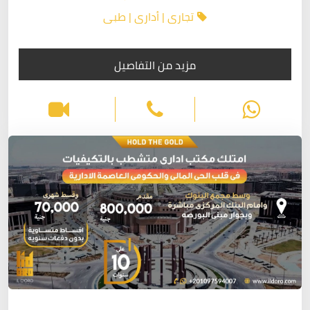
تجارى | أدارى | طبى
مزيد من التفاصيل