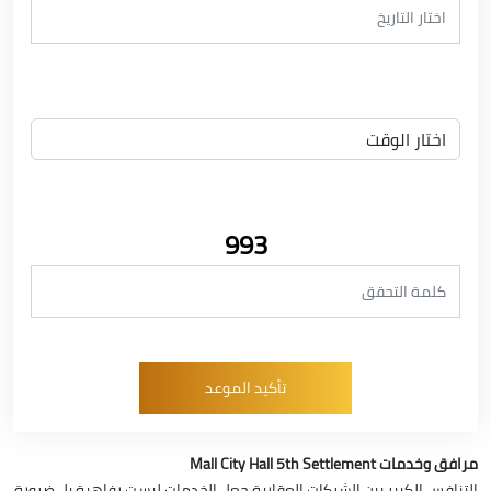
993
مرافق وخدمات Mall City Hall 5th Settlement
التنافس الكبير بين الشركات العقارية جعل الخدمات ليست رفاهية بل ضرورة