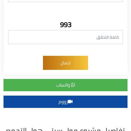
993
واتساب
زووم
تفاصيل مشروع مول سيتي هول التجمع