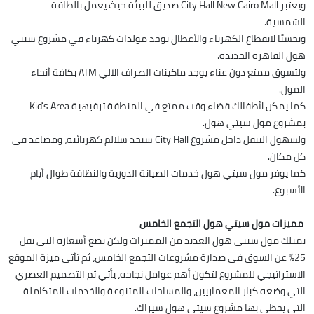
ويعتبر City Hall New Cairo Mall صديق للبيئة حيث يعمل بالطاقة
الشمسية.
وتحسبًا لانقطاع الكهرباء والأعطال يوجد مولدات كهرباء في مشروع سيتي
هول القاهرة الجديدة.
ولتسوق ممتع دون عناء يوجد ماكينات الصراف الآلي ATM بكافة أنحاء
المول.
كما يمكن لأطفالك قضاء وقت ممتع في المنطقة ترفيهية Kid’s Area
بمشروع مول سيتي هول.
ولسهول التنقل داخل مشروع City Hall ستجد سلالم كهربائية، ومصاعد في
كل مكان.
كما يوفر مول سيتي هول خدمات الصيانة الدورية والنظافة طوال أيام
الأسبوع.
مميزات مول سيتي هول التجمع الخامس
يمتلك مول سيتي هول العديد من المميزات ولكن تضع أسعاره التي تقل
25% عن السوق في صدارة مشروعات التجمع الخامس، ثم تأتي ميزة الموقع
الاستراتيجي للمشروع لتكون أهم عوامل نجاحه، يأتي ثم التصميم العصري
التي وضعه كبار المعماريين، والمساحات المتنوعة والخدمات المتكاملة
التي يحظى بها مشروع سيتي هول سيراك.