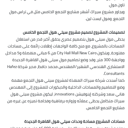
تاون مول.
ويجاور مشروع سيراك أشهر مشاريع التجمع الخامس مثل في تراس مول
التجمع، ومول ايست لين.
تصميمات المشروع تصميم مشروع سيتي هول التجمع الخامس
يحظى مول سيتي هول بتصميم عصري يحقق أكبر قدر من استغلال
المساحات بالمشروع، مع منح كافة الواجهات إطلالات رائعة على مساحات
مفتوحة، ويتكون City Hall Mall New Cairo من 6 مباني منفصلة و5 مداخل
وواجهة 300 متر، وقد وضع تصاميم مول سيتي هول القاهرة الجديدة
الاستشاري الهندسي الشهير/المهندس محمد حافظ، مدير شركة Hafez
Consultants.
كما أسندت شركة سيراك المنفذة لمشروع سيتي هول التجمع مهمة
وضع التصاميم والمساحات الداخلية والديكورات للمشروع إلى المهندس
هاني سعد وشركته إينوفيشن innovations، ليكون مشروع سيتي هول
سيراك متكامل يحظى عملائه وزواره برفاهية وفخامة تميزه عن غيره من
مشاريع التجمع الخامس.
مساحات المشروع مساحة وحدات سيتي هول القاهرة الجديدة