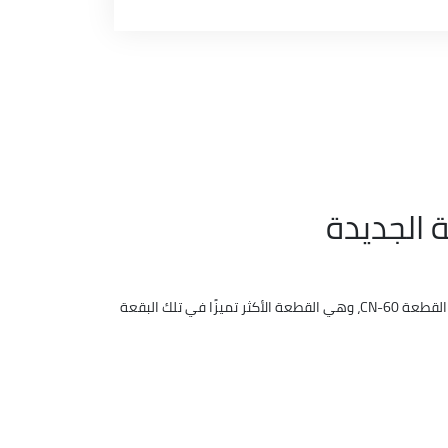
ة الجديدة
لعل من أهم أسباب نجاح المشروع هو اختيار الموقع المتميز له، وهذا ما حدث في مشروع ريان تاور، حيث نجده بمنطقة الـ CBD، وتحديدًا في القطعة CN-60، وهي القطعة الأكثر تميزًا في تلك البقعة