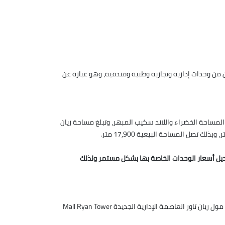
وحدات إدارية وتجارية وطبية وفندقية، وهو عبارة عن
المساحة الخضراء واللاند سكيب المبهر، وتبلغ مساحة ريان
عديل أسعار الوحدات الخاصة بها بشكل مستمر ولذلك
وضعت شركة خالد صبري أنظمة تتناسب تمامًا مع هدف جذب المستثمرين من داخل وخارج مصر، من أجل شراء الوحدات المطروحة للبيع في مول ريان تاور العاصمة الإدارية الجديدة Mall Ryan Tower