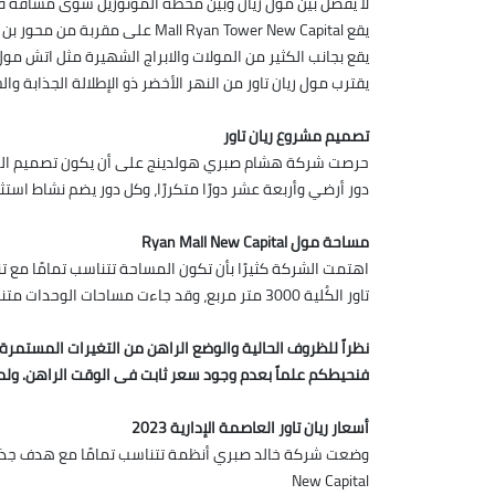
لا يفصل بين مول ريان وبين محطة المونوريل سوى مسافة قليل
يقع Mall Ryan Tower New Capital على مقربة من محور بن زايد.
يقع بجانب الكثير من المولات والابراج الشهيرة مثل اتش مول 
يقترب مول ريان تاور من النهر الأخضر ذو الإطلالة الجذابة وال
تصميم مشروع ريان تاور
حرصت شركة هشام صبري هولدينج على أن يكون تصميم المشر
دور أرضي وأربعة عشر دورًا متكررًا، وكل دور يضم نشاط است
مساحة مول Ryan Mall New Capital
اهتمت الشركة كثيرًا بأن تكون المساحة تتناسب تمامًا مع ت
تاور الكُلية 3000 متر مربع، وقد جاءت مساحات الوحدات متنوعة، بحيث تتناسب مع النشاط الذي سوف يتم بها، بحيث تبدأ المساحات من 40 متر، وبذلك تصل المساحة البيعية 17,900 متر.
نظراً للظروف الحالية والوضع الراهن من التغيرات المستمر
فنحيطكم علماً بعدم وجود سعر ثابت فى الوقت الراهن. ولم
أسعار ريان تاور العاصمة الإدارية 2023
New Capital