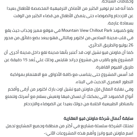
وحمامات السباحة.
كما أنه قد تم توفير الكثير من الأماكن الترفيهية المخصصة للأطفال بعيدا
عن الازدحام والضوضاء حتى يتمكن الأطفال من قضاء الكثير من الوقت
بسعادة عارمة.
يقع كمبوند Mountain View Chillout Park في موقع مميز وجذاب حيث يقع
في قلب مدينة السادس من اكتوبر وبالتالي فهو يبعد بضع دقائق من محور
26 يوليو والطريق الدائري.
كما أن ماونتن فيو تشيل اوت قد اُعتبر بأنها مدينة تقع داخل مدينة أخرى، أن
المشروع يقع بالقرب من مشروع جراند هايتس، وذلك علي بُعد 15 دقيقة عن
طريق الفيوم القاهرة.
قد أسس المشروع حتى يتناسب مع كافة الأذواق، مع الاهتمام بمواكبة
التطور العصري الحديث في البناء.
وفي نهاية المقال فإن ماونتن فيو تشيل اوت بارك اكتوبر من أرقى وأفخم
أنواع الكمبوند التي يمكنك أن تسكن فيها وتعيش بسلام مع أسرتك وتتمتع
بالمناظر الطبيعية الخلابة من حولك بعيدا عن الضوضاء والازدحام
سابقة أعمال شركة ماونتن فيو العقارية
تمتلك الشركة سلسلة مشاريع في أكثر من منطقة وجميع المشاريع تحمل
اسم ماونتن فيو وابرز وأهم هذه المشروعات الآتي:-