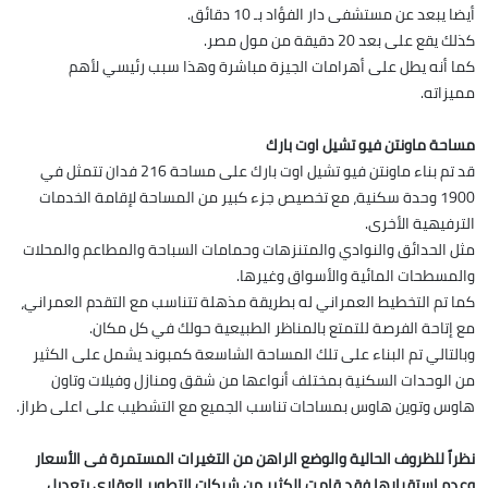
أيضا يبعد عن مستشفى دار الفؤاد بـ 10 دقائق.
كذلك يقع على بعد 20 دقيقة من مول مصر.
كما أنه يطل على أهرامات الجيزة مباشرة وهذا سبب رئيسي لأهم
مميزاته.
مساحة ماونتن فيو تشيل اوت بارك
قد تم بناء ماونتن فيو تشيل اوت بارك على مساحة 216 فدان تتمثل في
1900 وحدة سكنية، مع تخصيص جزء كبير من المساحة لإقامة الخدمات
الترفيهية الأخرى.
مثل الحدائق والنوادي والمتنزهات وحمامات السباحة والمطاعم والمحلات
والمسطحات المائية والأسواق وغيرها.
كما تم التخطيط العمراني له بطريقة مذهلة تتناسب مع التقدم العمراني،
مع إتاحة الفرصة للتمتع بالمناظر الطبيعية حولك في كل مكان.
وبالتالي تم البناء على تلك المساحة الشاسعة كمبوند يشمل على الكثير
من الوحدات السكنية بمختلف أنواعها من شقق ومنازل وفيلات وتاون
هاوس وتوين هاوس بمساحات تناسب الجميع مع التشطيب على اعلى طراز.
نظراً للظروف الحالية والوضع الراهن من التغيرات المستمرة فى الأسعار
وعدم استقرارها فقد قامت الكثير من شركات التطوير العقارى بتعديل