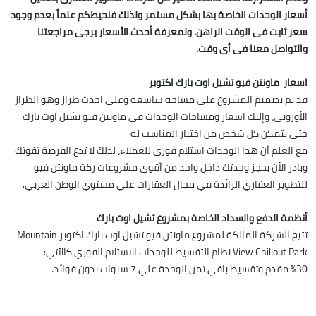
أسعار الوحدات الخاصة بها بشكل مستمر ولذلك فنحيطكم علماً بعدم وجود
سعر ثابت فى الوقت الراهن. ولمعرفة أحدث الأسعار يرجى مراجعتنا
والتواصل معنا فى أى وقت.
اسعار ماونتن فيو تشيل اوت بارك اكتوبر
قد تم تصميم المشروع على مساحة شاسعة وعلى احدث طراز وهو الطراز
الأوروبي، وإليك اسعار ومساحات الوحدات في ماونتن فيو تشيل اوت بارك
حتي يتمكن كل شخص من اختيار المناسب له
مع العلم أن هذا الوحدات استلام فوري للعملاء، لذلك لا تدع الفرصة تفوتك
وبادر الأن بحجز وحدتك داخل واحد من أقوي مشروعات ركة ماونتن فيو
للتطوير العقاري الرائدة في مجال العقارات علي مستوي الوطن العربي.
أنظمة الدفع والسداد الخاصة بمشروع تشيل اوت بارك
تتيح الشركة المالكة لمشروع ماونتن فيو تشيل اوت بارك اكتوبر Mountain
View Chillout Park نظام التقسيط للوحدات الاستلام الفوري كالآتي:-
%30 مقدم وتقسيط باقي ثمن الوحدة علي 7 سنوات بدون فوائد.