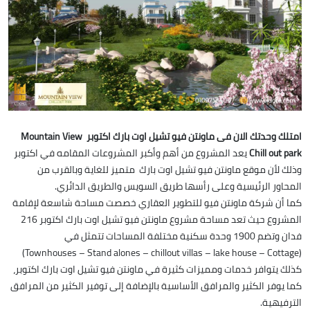
امتلك وحدتك الان فى ماونتن فيو تشيل اوت بارك اكتوبر Mountain View
Chill out park
يعد المشروع من أهم وأكبر المشروعات المقامه في اكتوبر
وذلك لأن موقع ماونتن فيو تشيل اوت بارك متميز للغاية وبالقرب من
المحاور الرئيسية وعلى رأسها طريق السويس والطريق الدائري.
كما أن شركة ماونتن فيو للتطوير العقاري خصصت مساحة شاسعة لإقامة
المشروع حيث تعد مساحة مشروع ماونتن فيو تشيل اوت بارك اكتوبر 216
فدان وتضم 1900 وحدة سكنية مختلفة المساحات تتمثل في
(Townhouses – Stand alones – chillout villas – lake house – Cottage)
كذلك يتوافر خدمات ومميزات كثيرة في ماونتن فيو تشيل اوت بارك اكتوبر،
كما يوفر الكثير والمرافق الأساسية بالإضافة إلى توفير الكثير من المرافق
الترفيهية.