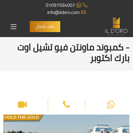
01097594007
info@ildoro.com
طلب اتصال
- كمبوند ماونتن فيو تشيل اوت
بارك اكتوبر