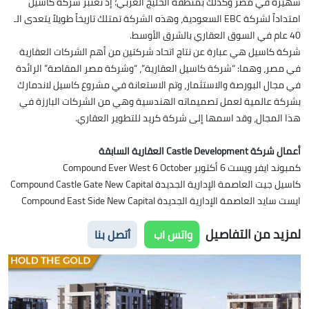
شهيرة في مصر وكذلك بمنطقة الخليج العربي؛ إذ تعتبر شركة كاسيل
امتداداً لشركة EBC السعودية، وهذه الشركة تمتلك تاريخاً طويلاً يتعدى الـ
40 عام في السوق العقاري بالشرق الأوسط.
شركة كاسيل هي عبارة عن نتاج اتحاد شركتين من أهم الشركات العقارية
في مصر، وهما: “شركة كاسيل العقارية”، “وشركة مصر المقاصة” الرائدة
في مجال البورصة والاستثمار، وتم الاستعانة في مشروع كاسيل لاندمارك
بشركة عالمية لعمل تصميماته الهندسية وهي من الشركات البارزة في
هذا المجال، وقد اسمها إلى شركة كريد للتطوير العقاري.
أعمال شركة Castle Development العقارية السابقة
كمبوند ايفر ويست 6 أكتوبر Compound Ever West 6 October
كاسيل جيت العاصمة الإدارية الجديدة Compound Castle Gate New Capital
ايست سايد العاصمة الإدارية الجديدة Compound East Side New Capital
لمزيد من التفاصيل
واتس اب
أتصل بنا