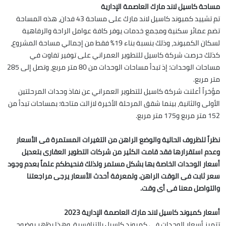
مساحة كاسيل لاند مارك العاصمة الإدارية
تم تشييد كمبوند كاسيل لاند مارك على مساحة 43 فدان، هذه المساحة
تضم عمائر سكنية ومجمع خدمات يوفر كافة عوامل الراحة والرفاهية
لسكان الكمبوند، وذلك بنسبة بناء 19% فقط من إجمالي مساحة المشروع،
كذلك حرصت شركة كاسيل للتطوير العمراني على توفير تفاوت في
مساحات الوحدات؛ إذ تبدأ مساحات الوحدات من 80 متر مربع، وتصل إلى 285
متر مربع.
مؤخراً أعلنت شركة كاسيل للتطوير العمراني عن نفاذ وحدات المرحلتين
الأولى والثانية، بينما شقق المرحلة الأخيرة لازالت متاحة؛ بمساحات تبدأ من
152 متر مربع و175 متر مربع.
نظراً للظروف الحالية والوضع الراهن من التغيرات المستمرة فى الأسعار
وعدم استقرارها فقد قامت الكثير من شركات التطوير العقارى بتعديل
أسعار الوحدات الخاصة بها بشكل مستمر ولذلك فنحيطكم علماً بعدم وجود
سعر ثابت فى الوقت الراهن. ولمعرفة أحدث الأسعار يرجى مراجعتنا
والتواصل معنا فى أى وقت.
أسعار كمبوند كاسيل لاند مارك العاصمة الإدارية 2023
تتميز أسعار الوحدات في كمبوند كاسيل بالتنافسية، وهذا يظهر بوضوح