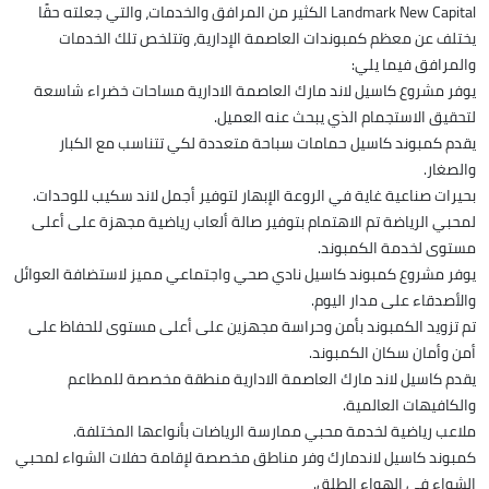
Landmark New Capital الكثير من المرافق والخدمات، والتي جعلته حقًا
يختلف عن معظم كمبوندات العاصمة الإدارية، وتتلخص تلك الخدمات
والمرافق فيما يلي:
يوفر مشروع كاسيل لاند مارك العاصمة الادارية مساحات خضراء شاسعة
لتحقيق الاستجمام الذي يبحث عنه العميل.
يقدم كمبوند كاسيل حمامات سباحة متعددة لكي تتناسب مع الكبار
والصغار.
بحيرات صناعية غاية في الروعة الإبهار لتوفير أجمل لاند سكيب للوحدات.
لمحبي الرياضة تم الاهتمام بتوفير صالة ألعاب رياضية مجهزة على أعلى
مستوى لخدمة الكمبوند.
يوفر مشروع كمبوند كاسيل نادي صحي واجتماعي مميز لاستضافة العوائل
والأصدقاء على مدار اليوم.
تم تزويد الكمبوند بأمن وحراسة مجهزين على أعلى مستوى للحفاظ على
أمن وأمان سكان الكمبوند.
يقدم كاسيل لاند مارك العاصمة الادارية منطقة مخصصة للمطاعم
والكافيهات العالمية.
ملاعب رياضية لخدمة محبي ممارسة الرياضات بأنواعها المختلفة.
كمبوند كاسيل لاندمارك وفر مناطق مخصصة لإقامة حفلات الشواء لمحبي
الشواء في الهواء الطلق.