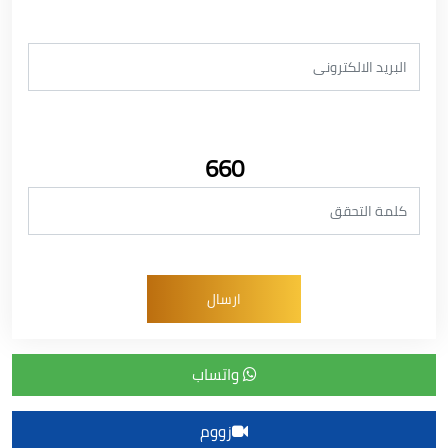
660
واتساب
زووم