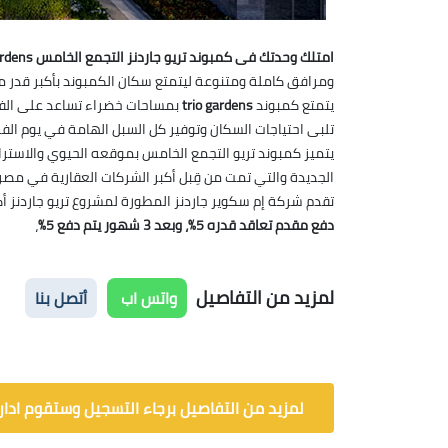
امتلك وحدتك فى كمبوند تريو جاردنز التجمع الخامس trio gardens
ومرافق كاملة ومتنوعة ليتمتع سكان الكمبوند بأكبر قدر من
يتمتع كمبوند
trio gardens
بمساحات خضراء تساعد على الفرد
تلبى احتياجات السكان وتوفير كل السبل الهامة في يوم الفر
يتميز كمبوند تريو التجمع الخامس بموقعه الحيوي والاسترات
الجديدة والتي تمت من قِبل أكبر الشركات العقارية في مصر.
تقدم شركة إم سكوير جاردنز المطورة لمشروع تريو جاردنز أكثر من 950 فيلا بثلاثة أدوار حيث تم تصميمها على أعلى مستوى من الرفاهية والفخامة على الطراز
دفع مقدم تعاقد قدره 5%، وبعد 3 شهور يتم دفع 5%
،
لمزيد من التفاصيل
واتس اب
أتصل بنا
لمزيد من التفاصيل برجاء التسجيل وستقوم ادارة