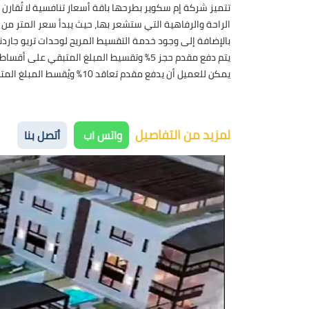
تتميز شركة إم سكوير بطرحها باقة أسعار تنافسية لا تُقارن 
الراحة والرفاهية التي ستشعر بها، حيث يبدأ سعر المتر من 17,000 جنيه مصري، وتبدأ أسعار الفلل من 6,300,000 حنيه مصري.
بالإضافة إلى وجود خدمة التقسيط المريح لوحدات تريو جاردنز التجمع الخامس والذي يبدأ بدفع مق
يتم دفع مقدم حجز 5% وتقسيط المبلغ المتبقي على أقساط شهرية لمدة 9 سنوات.
يمكن للعميل أن يدفع مقدم تعاقد 10% ويُقسط المبلغ المتبقي على أقساط شهرية على مدار 7 سنوات.
لمزيد من التفاصيل
واتس اب
أتصل بنا