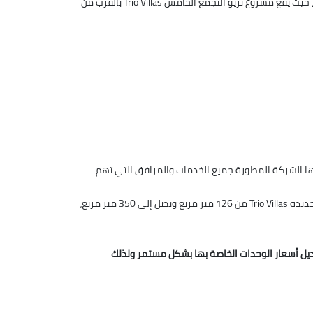
يعتبر كمبوند تريو جاردنز التجمع الخامس من أهم المشاريع في القاهرة الجديدة في التجمع الخامس، كما يمتلك أحدث وأكبر وحدات سكنية، حيث يقع مشروع تريو التجمع الخامس Trio Villas بالقرب من
المساحة المتبقية نفذت فيها الشركة المطورة جميع الخدمات والمرافق التي تهم
حيث خصصت مساحة الخدمات والحدائق في الكمبوند بنسبة 75%، وتبدأ مساحة الشقق السكنية في مشروع كمبوند تريو جاردنز القاهرة الجديدة Trio Villas من 126 متر مربع وتصل إلى 350 متر مربع،
عديل أسعار الوحدات الخاصة بها بشكل مستمر ولذلك