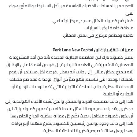
العديد من المساحات الخضراء الواسعة من أجل الاسترخاء والتمتُع بهواء
نقي.
كما يضم كمبوند العتال مسجد، مركز اجتماعي.
منطقة خاصة لركن السيارات.
كافيه ومطعم مركزي في بعض العمائر.
مميزات شقق بارك لين Park Lane New Capital
يتميز كمبوند بارك لين العاصمة الإدارية الجديدة بأنه من أحد المشروعات
المعمارية المتميزة في العاصمة الإدارية، بل هو من أهمها على الإطلاق،
لأنه يتمتع بمكان مثالي إلى جانب أنه يعطي فرصة لكل مستثمر أن يقوم
بامتلاك الوِحدة التي تناسبه، فهو ضمّ كل أنواع الوحدات فقد ضم مختلف
الوحدات السكنية بجانب المنطقة التجارية التي تضم الوحدات الإدارية أو
التجارية أو الطبية.
هذا إلى جانب تصميمه الفريد والمبتكر، والذي يُشبه الأحياء الهولندية إلى
حدٍ كبير، وقد راعت مجموعة العتال عندما قامت بتصميم كمبوند بارك لين
أن يكون كمبوند متكامل، بحيث تضُم كل عمارة سكنية الجراج الخاص بها،
هذا إلى جانب وجود بوابتين رئيسيتين للكمبوند يتفرع منهما أربع بوابات،
وهذا يجعل هناك خصوصية كبيرة للمنطقة السكنية.