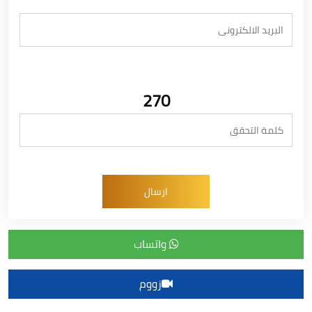
270
واتساب
زووم