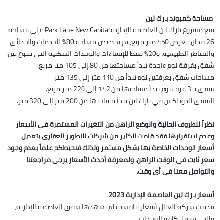
مساحة كمبوند بارك لين
يقع مشروع بارك لين العاصمة الإدارية Park Lane New Capital على مساحة
26 فدان، بعرض 450 متر مربع، تم تخصيص مساحة 80% للخدمات والحدائق
والمناظر الطبيعية، و20% فقط للإنشاءات والوحدات السكنية التي تتنوع بين:
شقق بغرفة نوم واحدة تبدأ مساحتها من 80 إلى 105 متر مربع.
مساحات شقق بغرفتين نوم تبدأ من 110 متر إلى 135 متر.
شقق بـ 3 غرف نوم تبدأ مساحتها من 142 إلى 220 متر مربع.
الشقق الدوبلكس في بارك لين تبدأ مساحتها من 200 متر إلى 320 متر.
نظراً للظروف الحالية والوضع الراهن من التغيرات المستمرة فى الأسعار
وعدم استقرارها فقد قامت الكثير من شركات التطوير العقارى بتعديل
أسعار الوحدات الخاصة بها بشكل مستمر ولذلك فنحيطكم علماً بعدم وجود
سعر ثابت فى الوقت الراهن. ولمعرفة أحدث الأسعار يرجى مراجعتنا
والتواصل معنا فى أى وقت.
أسعار بارك لين العاصمة الإدارية 2023
قدمت شركة العتال أسعار تنافسية لم تشهدها شقق العاصمة الإدارية،
والتي تشمل كافة الوحدات