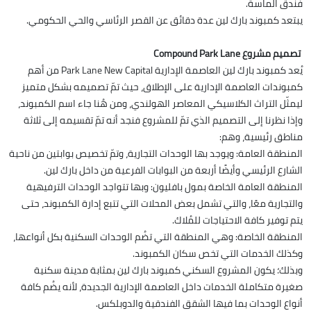
فندق الماسة.
يبتعد كمبوند بارك لين عدة دقائق عن القصر الرئاسي والحي الحكومي.
تصميم مشروع Compound Park Lane
يُعد كمبوند بارك لين العاصمة الإدارية Park Lane New Capital من أهم
كمبوندات العاصمة الإدارية على الإطلاق، حيث تمّ تصميمه بشكل متميز
ليمثّل التراث الكلاسيكي المعاصر الهولندي، ومن هُنا جاء اسم الكمبوند،
وإذا نظرنا إلى التصميم الذي تمّ للمشروع فنجد أنه تمّ تقسيمه إلى ثلاثة
مناطق رئيسية، وهم:
المنطقة العامة: ويوجد بها الوحدات التجارية، وتمّ تخصيص بوابتين من ناحية
الشارع الرئيسي وأيضًا أربعة من البوابات الفرعية من داخل بارك لين.
المنطقة العامة الخاصة بمول بافليون: وبها تتواجد الوحدات الترفيهية
والتجارية معًا، والتي تشمل بعض المحلات التي تتبع إدارة الكمبوند، حتى
يتم توفير كافة الاحتياجات للمُلاك.
المنطقة الخاصة: وهي المنطقة التي تضُم الوحدات السكنية بكل أنواعها،
وكذلك الخدمات التي تخص سكان الكمبوند.
وبذلك؛ يكون المشروع السكني كمبوند بارك لين بمثابة مدينة سكنية
صغيرة متكاملة الخدمات داخل العاصمة الإدارية الجديدة، لأنه يضُم كافة
أنواع الوحدات بما فيها الشقق الفندقية والدوبلكس.