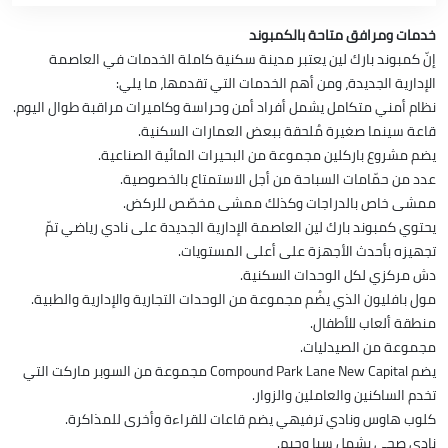
خدمات ومرافق متاحة بالكمبوند
إنّ كمبوند بارك لين يعتبر مدينة سكنية كاملة الخدمات في العاصمة
الإدارية الجديدة، ومن أهم الخدمات التي تقدمها، ما يلي:
نظام أمني متكامل يشمل أفراد أمن وحراسة وكاميرات مراقبة طوال اليوم.
قاعة سينما صغيرة مُلحقة ببعض العمارات السكنية.
يضم مشروع باركلين مجموعة من البحيرات المائية الصناعية.
عدد من حمّامات السباحة من أجل الاستمتاع بالخصوصية.
ممشى خاص بالدراجات وكذلك ممشى مخصّص للركض.
يحتوي كمبوند بارك لين العاصمة الإدارية الجديدة على نادي رياضي تمّ
تجهيزه بأحدث الأجهزة على أعلى المستويات.
دش مركزي لكل الوحدات السكنية.
مول بافليون الذي يضُم مجموعة من الوحدات التجارية والإدارية والطبية.
منطقة ألعاب للأطفال.
مجموعة من الصيدليات.
يضم Compound Park Lane New Capital مجموعة من السوبر ماركت التي
تخدم الساكنين والعاملين والزوار.
كلوب هاوس ونادي ترفيهي يضم قاعات للقراءة وأخرى للمذاكرة.
نادي صحي يشمل سبا وجيم.