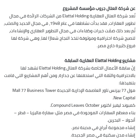
عن شركة العتال جروب مؤسسة المشروع
تُعد شركة العتال العقارية Elattal Holding من الشركات الرائدة في مجال
تطوير العقارات، فقد بدأت نشاطها في عام 1948، في مجال الحديد والصلب،
ثُم بعد ذلك ضمّت خبرات وكفاءات في مجال التطوير العقاري والإنشاءات،
لتصبح شركة احترافية وموثوقة تتخذ النجاح شعارًا لها، وهي شركة لها
فروع كثيرة خارج مصر.
مشاريع Elattal Holding العقارية السابقة
إنّ سابقة الأعمال الخاصة بشركة العتال Elattal Holding تشهد لها
بالاحترافية والثقة التي استحقتها عن جدارة، ومن أهم المشاريع التي قامت
بتنفيذها:
مول 77 بيزنس تاور العاصمة الإدارية الجديدة Mall 77 Business Tower
New Capital.
كمبوند ليفيز اكتوبر Compound Leaves October.
بناء معظم السفارات الموجودة في مصر مثل: سفارة ماليزيا – قطر –
أنجولا – البحرين.
إنشاء مجموعة أبراج في مدينة نصر.
إنشاء مدن سكنية في مصر الجديدة.