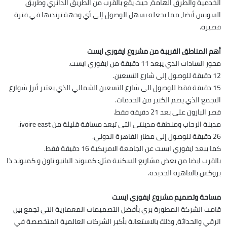
الخدمية والطرق الهامة، حيث يقع بالقرب من الطريق الدائري وطريق
السويس أيضا، مما يجعله يسهل الوصول إلى أي وجهة ترتديها في فترة
قصيرة.
أهم المناطق القريبة من مشروع ايفوري ايست
محور السادات الذي يبعد 11 دقيقة من ايفوري ايست.
12 دقيقة للوصول إلى شارع التسعين.
15 دقيقة فقط للوصول الى شارع التسعين الشمالي الذي يعتبر أبرز شوارع
التجمع الذي يضم الكثير من الخدمات.
قصر البارون على بعد 21 دقيقة فقط.
مدينة الرحاب ومنطقة مدينتي التي تبعد مسافة قليلة من ivoire east.
26 دقيقة للوصول إلى مطار القاهرة الدولي.
كما يبعد ايفوري ايست عن الجامعة الامريكية 16 دقيقة فقط.
بالقرب ايضا من بعض مشاريع السكنية مثل: كمبوند الباتيو تاون و كمبوند ذا
بروكس بالقاهرة الجديدة.
مساحة وتصميم مشروع ايفوري ايست
قامت الشركة المطورة بري بأفضل التصميمات المعمارية التي تجمع بين
الرقي والحداثة، وذلك بالاستعانة بأكبر الشركات العالمية المتخصصة في