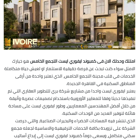
امتلك وحدتك الان فى كمبوند ايفوري ايست التجمع الخامس
هو خيارك
الامثل سواء كنت تبحث عن فرصة حقيقية للاستثمار او لعيش حياة متكاملة
الخدمات في قلب مدينة التجمع الخامس، الذي تعتبر واحدة من أرقى
المناطق السكنية في القاهرة الجديدة.
يعتبر ايفوري ايست واحدا من مشاريع شركة بري للتطوير العقاري التي تم
تنفيذها حديثا وفقا للمعايير الأوروبية باستخدام تصميمات عصرية وأنيقة
من خلال أفضل المهندسين المعماريين، وطور ايفوري ايست على مساحة
هائلة لتوفير العديد من الوحدات السكنية.
الذي تنتشر فيه المساحات الخضراء والبحيرات الصناعية، والتي حرصت
الشركة على تزويدة بكافة الخدمات الترفيهية والاساسية لجعله مجمع
سكني متكامل، ويسعى دوماً كمبوند ايفوري ايست إلى إبداع أساليب