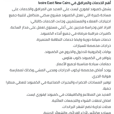
أهم الخدمات والمرافق في Ivoire East New Cairo
يشمل كمبوند ايفوري ايست علي العديد من المرافق والخدمات على
مساحة كبيرة التي تعجل الكمبوند مشروع سكني متكامل، لتلبية جميع
احتياجات العملاء والمستثمرين، وجاءت الخدمات كالتالي:
افراد امن وحراسة مدربين علي أعلي مستوي تعمل على مدار الساعة.
كاميرات مراقبة مرضاه في جميع أنحاء الكمبوند.
خدمات صيانة دورية وايضا خدمات النظافة المتميزة.
خراجات مخصصة للسيارات.
بوابات إلكترونية للدخول والخروج من الكمبوند.
يتوافر في الكمبوند كلوب هاوس.
حمامات سباحة مناسبة لجميع الأعمار.
يوجد أماكن مخصصة لركوب الدراجات ومحبي المشي وكذلك لممارسة
هواية الجري.
توفير المساحات الخضراء والبحيرات الصناعية في الكمبوند لتعطي منظرا
جميلا.
العديد من المطاعم والكافيهات في كمبوند ايفوري ايست.
اماكن لحفلات الشواء والتجمعات العائلية.
محلات تجارية تضم اشهر البراندات.
مساجد وكنائس لأداء الفرائض والشعائر الدينية.