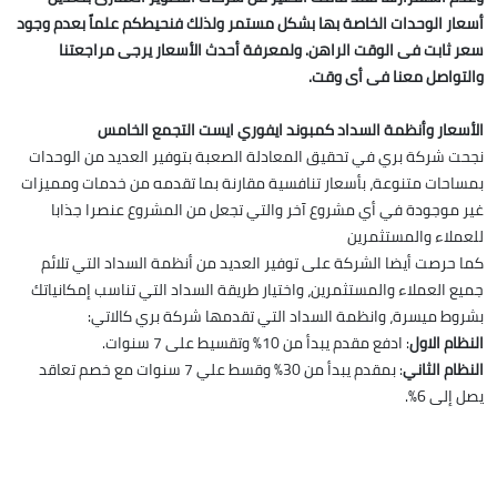
أسعار الوحدات الخاصة بها بشكل مستمر ولذلك فنحيطكم علماً بعدم وجود
سعر ثابت فى الوقت الراهن. ولمعرفة أحدث الأسعار يرجى مراجعتنا
والتواصل معنا فى أى وقت.
الأسعار وأنظمة السداد كمبوند ايفوري ايست التجمع الخامس
نجحت شركة بري في تحقيق المعادلة الصعبة بتوفير العديد من الوحدات
بمساحات متنوعة، بأسعار تنافسية مقارنة بما تقدمه من خدمات ومميزات
غير موجودة في أي مشروع آخر والتي تجعل من المشروع عنصرا جذابا
للعملاء والمستثمرين
كما حرصت أيضا الشركة على توفير العديد من أنظمة السداد التي تلائم
جميع العملاء والمستثمرين، واختيار طريقة السداد التي تناسب إمكانياتك
بشروط ميسرة، وانظمة السداد التي تقدمها شركة بري كالاتي:
النظام الاول
: ادفع مقدم يبدأ من 10% وتقسيط على 7 سنوات.
النظام الثاني
: بمقدم يبدأ من 30% وقسط علي 7 سنوات مع خصم تعاقد
يصل إلى 6%.