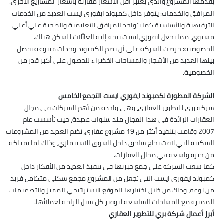
يقدمها المشروع والذي يعتبر أقل الأسعار مقارنة بأسعار المشاريع الأخرى.
المرافق والخدمات: يتوفر داخل كمبوند ايفوري ايست العديد من الخدمات
الترفيهية والأساسية كما يتواجد المرافق التعليمية والصحية علي أعلي
مستوي، مما يجعل ايفوري ايست تتجه إليه العائلات للسكن هناك.
الخصوصية: حرصت الشركة على أن يضم الكمبوند وحدات متنوعة يفصل
بينها العديد من الأشجار والمساحات الخضراء للحصول على أكبر قدر من
الخصوصية.
الشركة المطورة لكمبوند ايفوري ايست التجمع الخامس
شركة بري للتطوير العقاري، وهي واحدة من أهم الشركات في مجال
العقارات الرائدة في هذا المجال منذ سنوات عديدة، حيث تأسست عام
2007 وقامت بتنفيذ أكثر من 19 مشروع عقاري، تضم العديد من المشروعات
السكنية التي لاقت نجاح ساحق داخل السوق الاستثماري، وذلك لما تمتلكه
من خبرة واسعة في مجال العقارات.
كما سعت الشركة على جمع خبرتها في تنفيذ العديد من الأفكار داخل
كمبوند ايفوري ايست التي تجعل من المشروع مجمع سكني متكامل فريد
من نوعه، وذلك من خلال اختيارها الموقع الاستراتيجي المميز والتصميمات
المميزة مع المساحات الشاسعة لتوفير كل سبل الراحة لعملائها.
أبرز أعمال شركة بري للتطوير العقاري