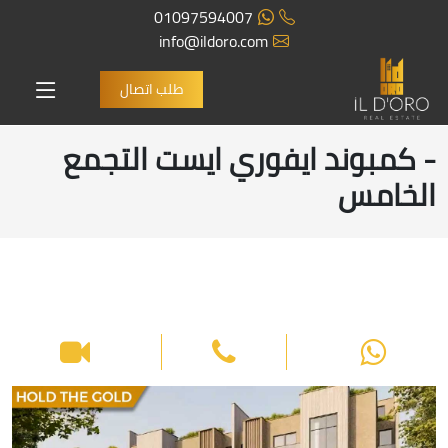
01097594007
info@ildoro.com
طلب اتصال
- كمبوند ايفوري ايست التجمع
الخامس