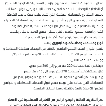
مجال التصميمات المعمارية، ممزوجا بارقى التشطيبات الخارجية للمشروع
أو الداخلية للوحدات، باستخدام افضل معدات للبناء وارقي انواع الدهانات.
ويتميز المشروع بالمساحة الضخمة الذي تقوم عليه، حيث حرصت الشركة
المطورة على تخصيص الجزء الأكبر من المساحة الكلية للمساحات الخضراء
والبحيرات الصناعية، والتي تتداخل مع الوحدات السكنية داخل كمبوند
ايفوري ايست التجمع الخامس، لكي تحظي جميع الوحدات على إطلالات
ساحرة ومناظر طبيعية يتوفر فيها أكبر قدر من الخصوصية.
انواع ومساحات وحدات كمبوند ايفوري ايست
يتميز ايفوري ايست التجمع الخامس بالكثير من الوحدات مختلفة المساحة و
الاسعار، مما يوفر لك اختيار المساحة المناسب لك وعدد افراد اسرتك،
وجاءت المساحة كالتالي:
دوبلكس: تبدأ بمساحة 220 متر مربع إلى 250 متر مربع.
فلل مستقلة: تبدأ بمساحة 278 متر مربع إلى 345 متر مربع.
ويعتبر هذا من أفضل ما تقوم به الشركة المطورة هو توفير قدر من
المساحات التي تساعد على توفير جميع أنواع الخدمات المتكاملة والمرافق
ليضمن لك حياة راقية وهادئة وسط المناظر الطبيعة.
نظراً للظروف الحالية والوضع الراهن من التغيرات المستمرة فى الأسعار
وعدم استقرارها فقد قامت الكثير من شركات التطوير العقارى بتعديل