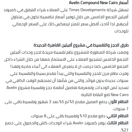
أسعار Avelin Compound New Cairo
تسهل شركة Times Developments على العملاء شراء الشقق في كمبوند
أفيلين التجمع الخامس، من خلال توفير أسعار تنافسية تكون في متناول
أيديهم، لذا أتاحت أفضل سعر للمتر لينعكس ذلك على السعر الإجمالي
للوحدات
طرق الحجز والتقسيط في مشروع أفيلين القاهرة الجديدة
وضعت شركة المطورة للمشروع نظم تقسيط مريحة لحجز وحدات أفيلين
التجمع الخامس لتشجيع العملاء على الاستثمار معها من خلال الشراء داخل
التجمع الخامس، كما حرصت ان لا يتعرض العملاء الي أعباء مادية ولهذا
وفرت نظام مرن للحجز والتقسيط والتي يبدأ مقدم بسيط والتقسيط علي
سنوات عديدة بدون فوائد، والتي من شأنها أن تمنحهم الوقت الكافي في
تسديد ثمن الوحدات، ولمعرفة تفاصيل أنظمة حجز وتقسيط مشروع Avelin
New Cairo تابع النقاط التالية:
النظام الأو
ل: يدفع العميل مقدم 5% ثم 5% بعد 3 شهور وتقسيط باقي على
7 سنوات.
النظام الثاني
: دفع مقدم 10% وتقسيط باقي على 8 سنوات.
النظام الثالث
: يوفر كمبوند Avelin شراء الوحدات كاش والحصول على خصم
27%.