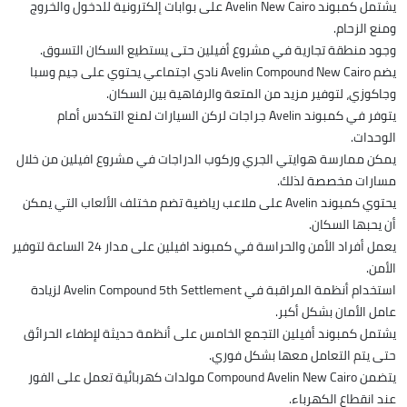
يشتمل كمبوند Avelin New Cairo على بوابات إلكترونية للدخول والخروج
ومنع الزحام.
وجود منطقة تجارية في مشروع أفيلين حتى يستطيع السكان التسوق.
يضم Avelin Compound New Cairo نادي اجتماعي يحتوي على جيم وسبا
وجاكوزي، لتوفير مزيد من المتعة والرفاهية بين السكان.
يتوفر في كمبوند Avelin جراجات لركن السيارات لمنع التكدس أمام
الوحدات.
يمكن ممارسة هوايتي الجري وركوب الدراجات في مشروع افيلين من خلال
مسارات مخصصة لذلك.
يحتوي كمبوند Avelin على ملاعب رياضية تضم مختلف الألعاب التي يمكن
أن يحبها السكان.
يعمل أفراد الأمن والحراسة في كمبوند افيلين على مدار 24 الساعة لتوفير
الأمن.
استخدام أنظمة المراقبة في Avelin Compound 5th Settlement لزيادة
عامل الأمان بشكل أكبر.
يشتمل كمبوند أفيلين التجمع الخامس على أنظمة حديثة لإطفاء الحرائق
حتى يتم التعامل معها بشكل فوري.
يتضمن Compound Avelin New Cairo مولدات كهربائية تعمل على الفور
عند انقطاع الكهرباء.