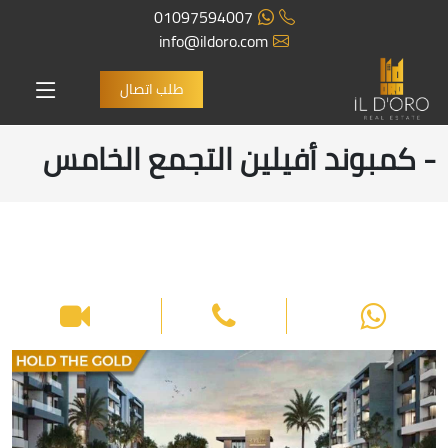
01097594007
info@ildoro.com
طلب اتصال
- كمبوند أفيلين التجمع الخامس