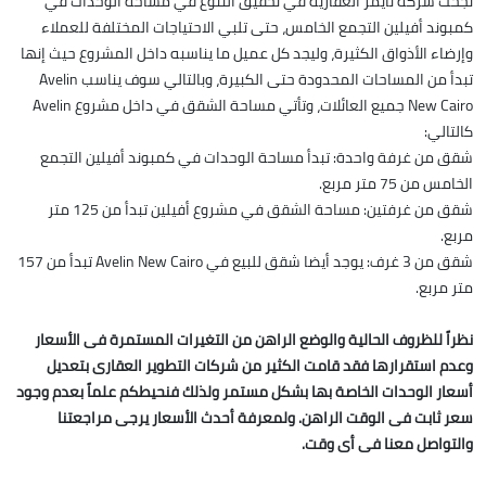
نجحت شركة تايمز العقارية في تحقيق التنوع في مساحة الوحدات في
كمبوند أفيلين التجمع الخامس، حتى تلبي الاحتياجات المختلفة للعملاء
وإرضاء الأذواق الكثيرة، وليجد كل عميل ما يناسبه داخل المشروع حيث إنها
تبدأ من المساحات المحدودة حتى الكبيرة، وبالتالي سوف يناسب Avelin
New Cairo جميع العائلات، وتأتي مساحة الشقق في داخل مشروع Avelin
كالتالي:
شقق من غرفة واحدة: تبدأ مساحة الوحدات في كمبوند أفيلين التجمع
الخامس من 75 متر مربع.
شقق من غرفتين: مساحة الشقق في مشروع أفيلين تبدأ من 125 متر
مربع.
شقق من 3 غرف: يوجد أيضا شقق للبيع في Avelin New Cairo تبدأ من 157
متر مربع.
نظراً للظروف الحالية والوضع الراهن من التغيرات المستمرة فى الأسعار
وعدم استقرارها فقد قامت الكثير من شركات التطوير العقارى بتعديل
أسعار الوحدات الخاصة بها بشكل مستمر ولذلك فنحيطكم علماً بعدم وجود
سعر ثابت فى الوقت الراهن. ولمعرفة أحدث الأسعار يرجى مراجعتنا
والتواصل معنا فى أى وقت.