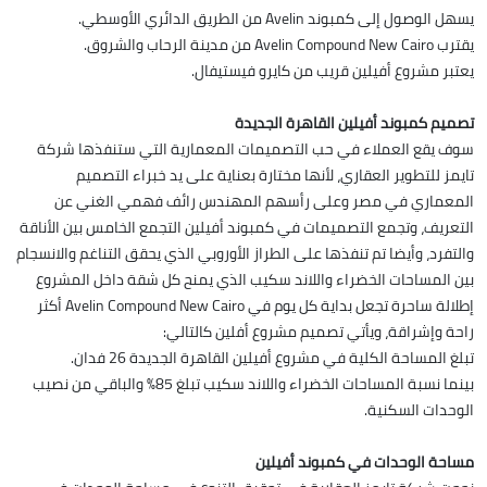
يسهل الوصول إلى كمبوند Avelin من الطريق الدائري الأوسطي.
يقترب Avelin Compound New Cairo من مدينة الرحاب والشروق.
يعتبر مشروع أفيلين قريب من كايرو فيستيفال.
تصميم كمبوند أفيلين القاهرة الجديدة
سوف يقع العملاء في حب التصميمات المعمارية التي ستنفذها شركة
تايمز للتطوير العقاري، لأنها مختارة بعناية على يد خبراء التصميم
المعماري في مصر وعلى رأسهم المهندس رائف فهمي الغني عن
التعريف، وتجمع التصميمات في كمبوند أفيلين التجمع الخامس بين الأناقة
والتفرد، وأيضا تم تنفذها على الطراز الأوروبي الذي يحقق التناغم والانسجام
بين المساحات الخضراء واللاند سكيب الذي يمنح كل شقة داخل المشروع
إطلالة ساحرة تجعل بداية كل يوم في Avelin Compound New Cairo أكثر
راحة وإشراقة، ويأتي تصميم مشروع أفلين كالتالي:
تبلغ المساحة الكلية في مشروع أفيلين القاهرة الجديدة 26 فدان.
بينما نسبة المساحات الخضراء واللاند سكيب تبلغ 85% والباقي من نصيب
الوحدات السكنية.
مساحة الوحدات في كمبوند أفيلين