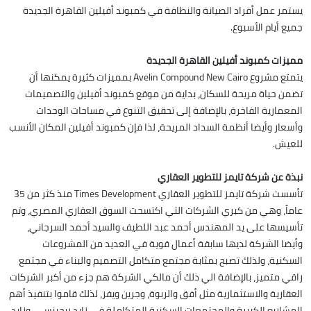
يستمر عمل أفراد الصيانة والنظافة في كمبوند أفيلين القاهرة الجديدة
جميع أيام الأسبوع.
مميزات كمبوند أفيلين القاهرة الجديدة
يتمتع مشروع Avelin Compound New Cairo بمميزات كثيرة يمكنها أن
تضمن حياة مريحة للسكان، بداية من موقع كمبوند أفيلين والتصميمات
المعمارية الفاخرة، بالإضافة إلى تحقيق التنوع في مساحات الوحدات
وأسعار وأيضا أنظمة السداد المريحة، لذا فإن كمبوند أفيلين المكان الأنسب
للعيش.
نبذة عن شركة تايمز للتطوير العقاري
تأسست شركة تايمز للتطوير العقاري Times Development منذ كثر من 35
عاماً، وهي من كبري الشركات التي اكتسحت السوق العقاري المصري، وتم
تأسيسها على يد المهندس أحمد عبد اللطيف والسيد أحمد السرجاني،
وأيضا الشركة لديها سابقة أعمال قوية في العديد من المشروعات
السكنية، ولذلك تصبح بمثابة مجتمع متكامل التصميم والبناء في مجتمع
راقي متميز، بالإضافة الي ذلك أن مالكي الشركة هم جزء من أكبر الشركات
العقارية والاستثمارية مثل أفق والربوة، وجرين ويفز، لذلك قاموا بتنفيذ أهم
المشاريع الكبيرة والمجتمعات السكنية المتكاملة في زايد ريجينسي، وزايد