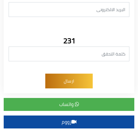
231
واتساب
زووم