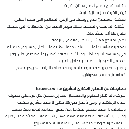
متناسبة مع جميع أعمار سكان القرية.
توفر القرية حجز محال تجارية.
يمكنك الاستمتاع بتناول وجبتك في أرقى المطاعم التي تقدم أشهى
الأكلات العالمية والمحلية، كذلك يتوفر العديد من الكافيهات التي يمكنك
تناول بها ألذ المشروبات.
يضم المنتجع ممشى سياحي غاية في الروعة.
تقد قرية هاسيندا وايت الساحل خدمات طبية على اعلى مستوى، متمثلة
في مستشفيات وعيادات ومراكز طبية تقد أفضل رعاية صحية، بجان توفر
عدد من الصيدليات المنتشرة داخل القرية.
يتوفر ملاعب رياضة متنوعة لممارسة مختلف الرياضات من كرة قدم
خماسية، جولف، اسكواش.
معلومات عن المطور العقاري لمشروع hacienda white
شركة بالم هيلز للتطوير والاستثمار العقاري تضمن لكل فرد على حصوله
لحياة الرفاهية والرقي بأجمل صورها، فهي لا تقدم مشاريع سكنية
وساحلية بل تقدم مجتمع متكامل من جميع الجوانب، لتوفر وقت سعيد
ومليء بالأنشطة الهامة والمرفهة، فهي شركة عقارية قائمة على خبرة
سنوات طويلة وذلك ما ظهر على كيفية التنفيذ المشروع.