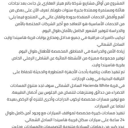
المشروع من أوائل مشاريع شركة بالم هيلز العقاري، بل جاءت بعد نجاحات
هائلة ومستمرة وممتدة بخبرة سنوات طويلة، تعرف الآن على بعض من
أهم وأفضل الخدمات المنفذة بجودة واتقان عالي في المنتجع فيما يلي:
من الخدمات الأساسية هو التعاقد مع أكبر الشركات المختصة بالأمن
والحراسة لتوفير الشعور الكامل بالأمان طوال اليوم.
تركيب كاميرات مراقبة في جميع مداخل ومخارج بوابات قرية هاسيندا وايت
الساحل الشمالي.
زيادة الأمن والحراسة في المناطق المخصصة للأطفال طوال اليوم.
توفير مجموعة مميزة من الأنشطة المائية عن الشاطئ الرملي الخاص
بقرية هاسيندا وايت.
تم تنفيذ صالات رياضية بأحدث الأجهزة المتطورة والحديثة للحفاظ على
اللياقة البدنية في وقت الإجازات.
في قرية Hacienda White الساحل الشمالى سوف تجد متنوع المساحات
الخضراء من حدائق ومنتزهات لتتمكن من الجلوس بين أحضان الطبيعة.
مع توفير مسارات مخصصة لركوب الدراجات وأخرى للتنزه أو الركض بعيدة
تماما عن السيارات.
تنفيذ مساحات كبيرة مخصصة لمواقف السيارات مع وجود أمن كامل طوال
24 ساعة على سيارات سكان قريبة هاسيندا الساحل الشمالي.
عدد كبير من حمامات السباحة متنوعة التصميمات والمساحات، وجاءت