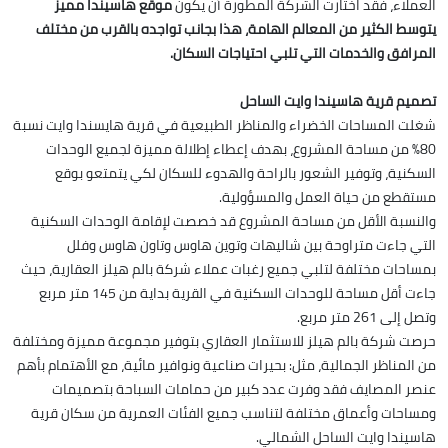
العملاء، فقد اختارت الشركة المطورة أن يكون
موقع هاسيندا مميز
يتوسط الكثير من المعالم الهامة، هذا بجانب تواجده بالقرب من مختلف
المرافق والخدمات التي تلبي احتياجات السكان.
تصميم قرية هاسيندا وايت الساحل
شغلت المساحات الخضراء والمناظر الطبيعية في قرية هايسندا وايت نسبة
80% من مساحة المشروع، بهدف إعطاء إطلالة مميزة لجميع الوحدات
السكنية، وتوفير الشعور بالراحة والهدوء للسكان لكي يتمتعو بوقع
مستقطع من حياة العمل والمسؤولية.
والنسبة الأقل من مساحة المشروع قد خصصت لإقامة الوحدات السكنية
التي جاءت متراوحة بين شاليهات وتوين هاوس وتاون هاوس وفلل
بمساحات مختلفة لتلبي جميع رغبات عملاء شركة بالم هيلز العقارية، حيث
جاءت أقل مساحة للوحدات السكنية في القرية بداية من 145 متر مربع
وتصل إلى 261 متر مربع.
حرصت شركة بالم هيلز للاستثمار العقاري بتوفير مجموعة مميزة ومختلفة
من المناظر الجمالية، مثل: بحيرات صناعية ونوافير مائية، مع الأهتمام بأهم
عنصر المصايف فقد وفرت عدد كبير من حمامات السباحة بتصميمات
ومساحات وأعماق مختلفة لتناسب جميع الفئات العمرية من سكان قرية
هاسيندا وايت الساحل الشمالي.