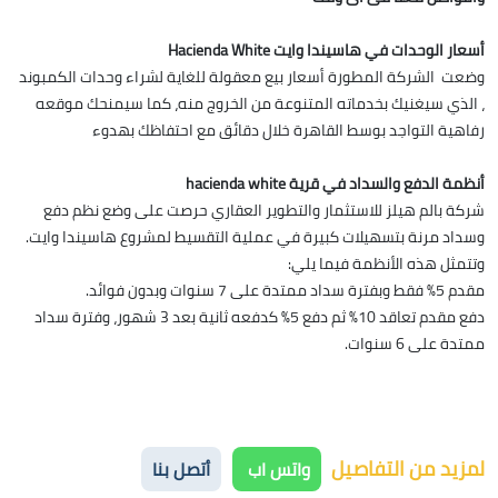
أسعار الوحدات في هاسيندا وايت Hacienda White
وضعت الشركة المطورة أسعار بيع معقولة للغاية لشراء وحدات الكمبوند
، الذي سيغنيك بخدماته المتنوعة من الخروج منه، كما سيمنحك موقعه
رفاهية التواجد بوسط القاهرة خلال دقائق مع احتفاظك بهدوء
أنظمة الدفع والسداد في قرية hacienda white
شركة بالم هيلز للاستثمار والتطوير العقاري حرصت على وضع نظم دفع
وسداد مرنة بتسهيلات كبيرة في عملية التقسيط لمشروع هاسيندا وايت.
وتتمثل هذه الأنظمة فيما يلي:
مقدم 5% فقط وبفترة سداد ممتدة على 7 سنوات وبدون فوائد.
دفع مقدم تعاقد 10% ثم دفع 5% كدفعه ثانية بعد 3 شهور، وفترة سداد
ممتدة على 6 سنوات.
لمزيد من التفاصيل
واتس اب
أتصل بنا