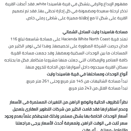
مفهوم الإبداع والرقي يتشكل في قرية هاسيندا white، فقد أعطت القرية
تذكر لرحلة سعيدة ومضمونة في كل إجازة تحظى بها، فقد تم تصميم
القرية على شكل U مع إطلالة مميزة على شاطئ رملي خاص.
مساحة هاسيندا وايت الساحل الشمالي
تمتد قرية Hacienda White North Coast على مساحة شاسعة تبلغ 116
فدان حرصت الشركة المطورة على تخصيصها، وهذا لكي توفر الكثير من
المساحات ما بين الوحدات السكنية وبعضها، وقد جمعت مساحة القرية
كافة العناصر والإمكانات التي جعلت منها مشروعا متكاملا، فكل ما يحتاجه
ىسكان القرية سيجدوه داخل أسوارها دون الحاجة للخروج منها.
أنواع الوحدات ومساحتها في قرية هاسيندا وايت
تبدأ مساحة الشاليهات من 145 متر مربع وحتى 261 متر مربع.
تبدأ مساحة الفلل من 243 متر مربع.
نظراً للظروف الحالية والوضع الراهن من التغيرات المستمرة فى الأسعار
وعدم استقرارها فقد قامت الكثير من شركات التطوير العقارى بتعديل
أسعار الوحدات الخاصة بها بشكل مستمر ولذلك فنحيطكم علماً بعدم وجود
سعر ثابت فى الوقت الراهن. ولمعرفة أحدث الأسعار يرجى مراجعتنا
والتواصل معنا فى أى وقت