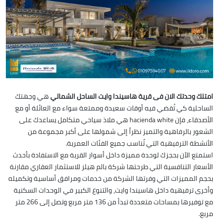
امتلك وحدتك الان فى قرية هاسيندا وايت الساحل الشمالي
هي وجهتك
الساحلية كي تُقضي فيه أوقات سعيدة وممتعة سواء مع العائلة أو مع
الأصدقاء، فإن hacienda white هي ملاذ سياحي متكامل يساعدك على
الشعور بالرفاهية والتميز نظراً إلى شمولها على أكبر مجموعة من
الأنشطة الترفيهية التي تُناسب جميع الفئات العمرية.
استمتع الآن بحجزك لوحدة مميزة داخل أسوار القرية مع الاستفادة بأحدث
الأسعار التنافسية التي طرحتها شركة بالم هيلز للاستثمار العقاري مقارنة
بحجم المميزات التي وفرتها الشركة من خدمات ومرافق أساسية وتكميله
وأخرى ترفيهية داخل هاسيندا وايت، والتنوع الكبير في الوحدات السكنية
مع توفيرها بمساحات متعددة تبدأ من 136 متر مربع وتصل إلى 266 متر
مربع.