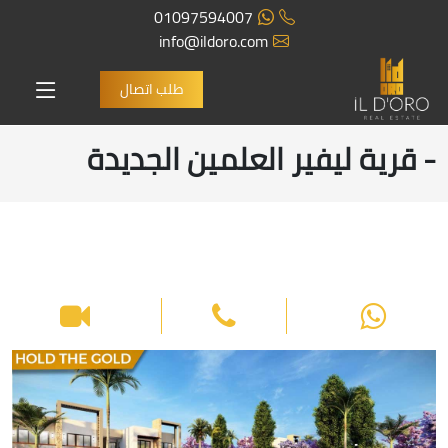
01097594007
info@ildoro.com
طلب اتصال
- قرية ليفير العلمين الجديدة