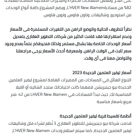
على البحر، وتشغل المساحات الخضراء والبحيرات الصناعية الصالحة للسباحة
82% من مساحةL’HVER New Alamein، ويضم المشروع كافة أنواع الوحدات
من استوديو، وشاليهات، وتاون هاوس، وتوين هاوس.
نظراً للظروف الحالية والوضع الراهن من التغيرات المستمرة فى الأسعار
وعدم استقرارها فقد قامت الكثير من شركات التطوير العقارى بتعديل
أسعار الوحدات الخاصة بها بشكل مستمر ولذلك فنحيطكم علماً بعدم وجود
سعر ثابت فى الوقت الراهن. ولمعرفة أحدث الأسعار يرجى مراجعتنا
والتواصل معنا فى أى وقت.
أسعار ليفير العلمين الجديدة 2023
التنوع الهائل في المساحات من المميزات الهامة لمشروع ليفير العلمين
الجديدة نيو جينيريشن، فمهما كانت احتياجاتك ستجد الشاليه أو الفيلا
المناسبة لك، حيث تبدأ المساحات في LHVER New Alamein من 42 متر
مربع باسعار مناسبة
أنظمة تقسيط قرية ليفير العلمين الجديدة
قدمت شركة نيو جينيريشن للتطوير العقاري 3 نُظم لشراء فلل وشاليهات
ليفير العلمين الجديدة، كما سيتم استلام وحدات L’HVER New Alamein،