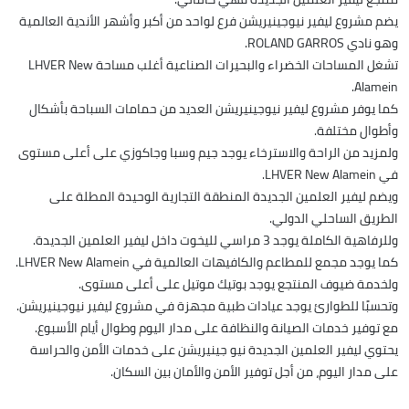
يضم مشروع ليفير نيوجينيريشن فرع لواحد من أكبر وأشهر الأندية العالمية
وهو نادي ROLAND GARROS.
تشغل المساحات الخضراء والبحيرات الصناعية أغلب مساحة LHVER New
Alamein.
كما يوفر مشروع ليفير نيوجينيريشن العديد من حمامات السباحة بأشكال
وأطوال مختلفة.
ولمزيد من الراحة والاسترخاء يوجد جيم وسبا وجاكوزي على أعلى مستوى
في LHVER New Alamein.
ويضم ليفير العلمين الجديدة المنطقة التجارية الوحيدة المطلة على
الطريق الساحلي الدولي.
وللرفاهية الكاملة يوجد 3 مراسي لليخوت داخل ليفير العلمين الجديدة.
كما يوجد مجمع للمطاعم والكافيهات العالمية في LHVER New Alamein.
ولخدمة ضيوف المنتجع يوجد بوتيك موتيل على أعلى مستوى.
وتحسبًا للطوارئ يوجد عيادات طبية مجهزة في مشروع ليفير نيوجينيريشن.
مع توفير خدمات الصيانة والنظافة على مدار اليوم وطوال أيام الأسبوع.
يحتوي ليفير العلمين الجديدة نيو جينيريشن على خدمات الأمن والحراسة
على مدار اليوم، من أجل توفير الأمن والأمان بين السكان.