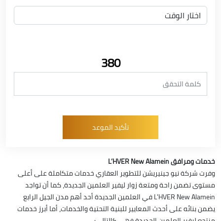
380
خدمات ومرافق L’HVER New Alamein
وفرت شركة نيو جينيريشن للتطوير العقاري خدمات متكاملة على أعلى
مستوى تضمن راحة ومتعة زوار ليفير العلمين الجديدة، كما أن تواجد
L’HVER New Alamein في العلمين الجديدة أحد أهم مدن الجيل الرابع
يضمن بنائه على أحدث المعايير للبنية التحتية والخدمات، أما أبرز خدمات
منتجع ليفير العلمين الجديدة فهي كالتالي: