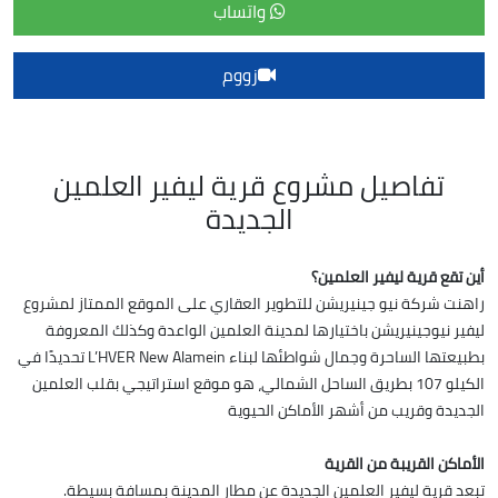
واتساب
زووم
تفاصيل مشروع قرية ليفير العلمين
الجديدة
أين تقع قرية ليفير العلمين؟
راهنت شركة نيو جينيريشن للتطوير العقاري على الموقع الممتاز لمشروع
ليفير نيوجينيريشن باختيارها لمدينة العلمين الواعدة وكذلك المعروفة
بطبيعتها الساحرة وجمال شواطئها لبناء L’HVER New Alamein تحديدًا في
الكيلو 107 بطريق الساحل الشمالي، هو موقع استراتيجي بقلب العلمين
الجديدة وقريب من أشهر الأماكن الحيوية
الأماكن القريبة من القرية
تبعد قرية ليفير العلمين الجديدة عن مطار المدينة بمسافة بسيطة.