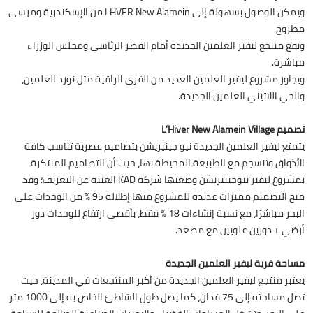
ويمكن الوصول بسهولة إلى LHVER New Alamein من الإسكندرية ومرسى
مطروح.
ويقع منتجع ليفير العلمين الجديدة أمام القصر الرئاسي ومجلس الوزراء
مباشرة.
ويجاور مشروع ليفير العلمين العديد من القرى الراقية مثل نورد العلمين،
والحي اللاتيني العلمين الجديدة.
تصميم L’Hiver New Alamein Village
يتمتع ليفير العلمين الجديدة نيو جينيريشن بتصاميم عصرية تناسب كافة
الأذواق وتنسجم مع الطبيعة المحيطة بها، حيث أن التصاميم المبتكرة
بمشروع ليفير نيوجينيريشن وضعتها شركة KAD الغنية عن التعريف؛ وقد
منح التصميم مميزات عديدة للمشروع منها إطلالة 95 % من الوحدات على
البحر مباشرًا، مع نسبة إنشاءات 18 % فقط، بأقصى ارتفاع للوحدات دور
أرضي + دورين علويين مع مصعد.
مساحة قرية ليفير العلمين الجديدة
يعتبر منتجع ليفير العلمين الجديدة من أكبر المنتجعات في المدينة، حيث
تصل مساحته إلى 75 فدان، كما يصل طول الشاطئ الخاص به إلى 1000 متر