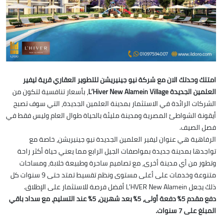
امتلك وحدتك الان مع شركة نيو جينيريشن للتطوير العقاري قرية ليفير
العلمين الجديدة L’Hiver New Alamein Village
، بأسعار تنافسية لتكون من
الشركات الرائدة في الاستثمار بمدينة العلمين الجديدة، التي سوف تصبح
أيقونة الشواطئ المصرية ومدينة مليئة بالحياة طوال العام وليس فقط في
فصل الصيف.
الرفاهية هي عنوان ليفير العلمين الجديدة نيو جينيريشن، خاصة مع
تواجدها بمدينة جديدة بمواصفات الجيل الرابع مما يعني حياة أكثر راحة
وتطور من أي مدينة أخرى، مع تصاميم ساحرة وطبيعة خلابة، ومساحات
متنوعة وخدمات على أعلى مستوى ونظم تقسيط تمتد حتى 9 سنوات كل
ذلك يجعل L’HVER New Alamein أفضل فرصة للاستثمار على الإطلاق.
دفع مقدم 5% دفعة أولى، 5% بعد شهرين، 5% عند التسليم، مع سداد باقي
المبلغ على 7 سنوات.