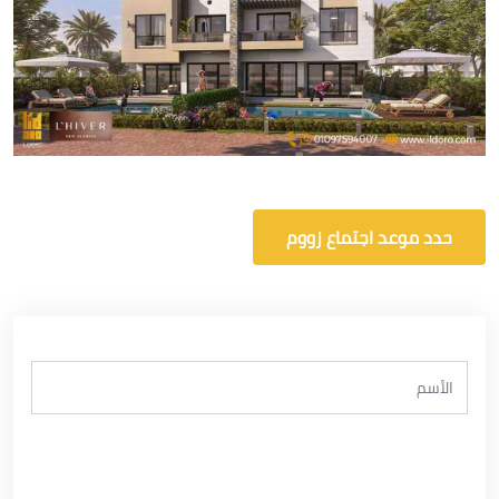
حدد موعد اجتماع زووم