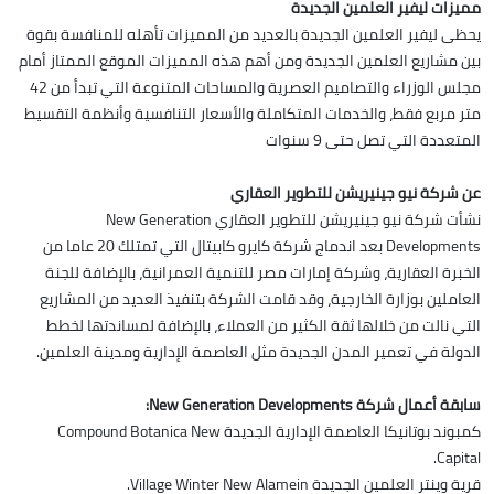
مميزات ليفير العلمين الجديدة
يحظى ليفير العلمين الجديدة بالعديد من المميزات تأهله للمنافسة بقوة
بين مشاريع العلمين الجديدة ومن أهم هذه المميزات الموقع الممتاز أمام
مجلس الوزراء والتصاميم العصرية والمساحات المتنوعة التي تبدأ من 42
متر مربع فقط، والخدمات المتكاملة والأسعار التنافسية وأنظمة التقسيط
المتعددة التي تصل حتى 9 سنوات
عن شركة نيو جينيريشن للتطوير العقاري
نشأت شركة نيو جينيريشن للتطوير العقاري New Generation
Developments بعد اندماج شركة كايرو كابيتال التي تمتلك 20 عاما من
الخبرة العقارية، وشركة إمارات مصر للتنمية العمرانية، بالإضافة للجنة
العاملين بوزارة الخارجية، وقد قامت الشركة بتنفيذ العديد من المشاريع
التي نالت من خلالها ثقة الكثير من العملاء، بالإضافة لمساندتها لخطط
الدولة في تعمير المدن الجديدة مثل العاصمة الإدارية ومدينة العلمين.
سابقة أعمال شركة New Generation Developments:
كمبوند بوتانيكا العاصمة الإدارية الجديدة Compound Botanica New
Capital‎.
قرية وينتر العلمين الجديدة Village Winter New Alamein.