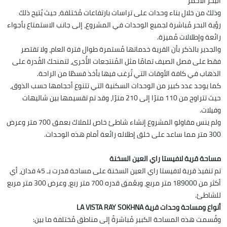
البحر الأحمر
وذلك من خلال بناء وحدات على تراسات بارتفاعات مُختلفة، حيث يُتيح ذلك
رؤية البحر مُباشرة لجميع الوحدات في المشروع، إلى جانب الاستمتاع بأجواء
رائعة وإطلالات مُميزة.
والجدير بالذكر بأن القرية خدماتها مُستمرة طوال فترة العام، ولا تقتصر
فقط على فصل الصيف تمامًا مثل المُنتجعات الأُخرى، لتمنحك القُدرة على
الذهاب في كافة الأوقات التي تُرغب فيها بأخذ قسطًا من الراحة.
كما يوجد عدد كبير من الوحدات السكنية التي تتنوع أحجامها حسب الذوق،
حيث تتراوح من 110 مترًا إلى 210 مترًا، وقد تم تقسيمها بين شاليهات
وفيلات.
ولم ينس مقاولو المشروع إنشاء شاطئ خاص للملاك بعمق 700 متر وعرض
300 متر مما ساعد على خلق إطلاله رائعة أمام هذه الوحدات.
مساحة قرية لافيستا راي العين السخنة
تم تنفيذ قرية لافيستا راي العين السخنة على مساحة قدرت بـ 45 فدان، أي
أكثر من 189000 متر مربع، وبعُمق قدره 700 متر ربع، وعرض 300 متر مربع
للشاطئ.
أنواع ومساحة وحدات قرية LA VISTA RAY SOKHNA
وقُسمت هذه المساحة الكبير مُباشرةً إلى مناطق مُختلفة ما بين: