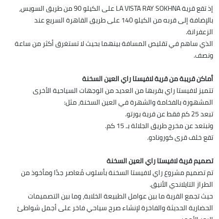
إذ تقع قرية LA VISTA RAY SOKHNA على الكيلو 90 من طريق السويس،
بالإضافة إلى قربه من الكيلو 140 على طريق القاهرة السريع عند
الزعفرانة.
الذي ساهم في تقليص المسافة بينهما بحيث لا تستغرق أكثر من ساعة
ونصف.
أماكن قريبة من قرية لافيستا راي العين السخنة
تتميز لافيستا راي بقربها من العديد من الوجهات السياحية الأخرى
المشهورة بالفخامة والشهرة في العين السخنة، مثل:
تبعد 25 كم فقط عن قرية بورتو.
وتبتعد عن مخرج طريق الجلالة بـ 15 كم.
تقع خلف قرى كورونادو.
تصميم قرية لافيستا راي العين السخنة
تم تصميم مشروع راي لافيستا السخنة بأسلوب مُعاصر جدًا ومأخوذ من
الطراز التايلاندي الأنيق.
حيث تجمع القرية ما بين عوامل الطبيعة الخلابة، وما بين التصميمات
الحضارية الحديثة والفاخرة لإنشاء صرح سياحي فاخر على أجمل شواطئ