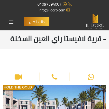
01097594007
info@ildoro.com
طلب اتصال
- قرية لافيستا راي العين السخنة