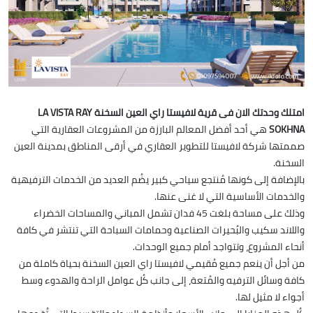
امتلك وحدتك الان فى قرية لافيستا راي العين السخنة LA VISTA RAY
SOKHNA
هي أحد أفضل المعالم البارزة من المشروعات العقارية التي
صممتها شركة لافيستا للتطوير العقاري في أرقى المناطق بمدينة العين
السخنة.
بالإضافة إلى كونها مُنتجع سياحي كبير يضُم العديد من الخدمات الترفيهية
والخدمات الأساسية التي لا غنى عنها.
وذلك على مساحة بلغت 45 فدان تشمل المباني والمساحات الخضراء
واللاند سكيب والبُحيرات الصناعية وحمامات السباحة التي تنتشر في كافة
أنحاء المشروع، وتتواجد أمام جميع الوحدات.
من أجل أن ينعم جميع مُقيمي لافيستا راي العين السخنة بحياة كاملة من
كافة وسائل الترفيه والمُتعة، إلى جانب كُل عوامل الراحة والهدوء وسط
أجواء لا مثيل لها.