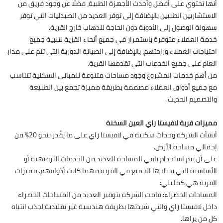
أنها تحتوي على أفضل وأحدث الأجهزة الطبية، فضلًا عن وجود فريق من
الاستشاريين الطبيين بالإضافة إلى توفر العديد من الصيدليات التي توفر
سهولة الوصول إلى الأدوية دون الحاجة للذهاب خارج القرية.
خدمة العملاء متوفرة باستمرار في جميع أنحاء القرية لتلبية جميع
احتياجات العملاء وراحتهم، بالإضافة إلى الصيانة الدورية التي تتم على مدار
العام على جميع الخدمات التي تقدمها القرية.
من أهم خدمات المشروع وجود مساحات متنوعة للمباني السكنية تتناسب
مع جميع أذواق العملاء مصممة بطريقة مميزة تجمع بين الطبيعة
والتصميم الحديث.
مميزات قرية لافيستا راي العين السخنة
أنشأت الشركة وحدات سكنية في لافيستا راي على ما يقُدر بنحو 20٪ من
إجمالي مساحة الأرض.
على أن يتم استخدام باقي المساحة للعديد من الخدمات الترفيهية أو
الأساسية التي يحتاجها الجميع في القرية مهما كانت أذواقهم. مميزات
القرية هي كما يلي:
المساحات الخضراء: قامت الشركة بتوفير العديد من المساحات الخضراء
داخل لافيستا راي والتي شيدتها بطريقة هندسية غير تقليدية لجذب انتباه
كل من يراها.