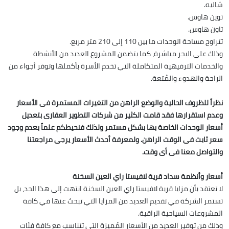
شاليه.
توين هاوس.
تاون هاوس.
تتراوح مساحة الوحدات ما بين 110 إلى 210 متر مربع.
وذلك على البحر مباشرة، كما يتضمن المشروع العديد من الأنشطة
والخدمات الترفيهية المتكاملة التي تخدم الأسرة بأكملها وتوفر أجواء من
الراحة والهدوء والمُتعة.
نظراً للظروف الحالية والوضع الراهن من التغيرات المستمرة فى الأسعار
وعدم استقرارها فقد قامت الكثير من شركات التطوير العقارى بتعديل
أسعار الوحدات الخاصة بها بشكل مستمر ولذلك فنحيطكم علماً بعدم وجود
سعر ثابت فى الوقت الراهن. ولمعرفة أحدث الأسعار يرجى مراجعتنا
والتواصل معنا فى أى وقت.
أسعار وأنظمة سداد قرية لافيستا راي العين السخنة
لا تعتقد بأن مزايا قرية لافيستا راي العين السخنة انتهت إلى هذا الحد، بل
تستمر الشركة في تقديم العديد من المزايا التي تبحث عنها في كافة
المشروعات السياحية الراقية.
وذلك من توفير العديد من الأسعار المُميزة التي تتناسب مع كافة فئات