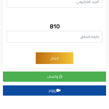
810
واتساب
زووم