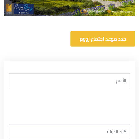
حدد موعد اجتماع زووم