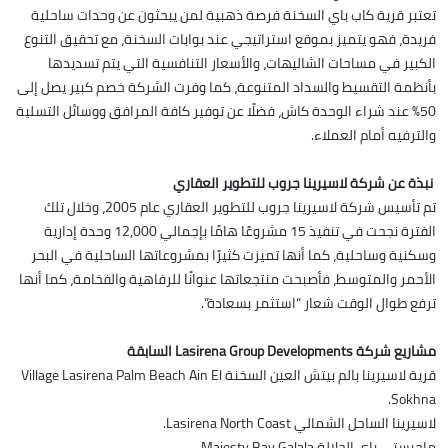
تعتبر قرية كاب باي السخنة فرصة ذهبية لمن يبحثون عن وحدات ساحلية
فريدة، فهو يتميز بموقع استراتيجي عند بوابات السخنة، مع تحقيق التنوع
الكبير في مساحات الشاليهات، والأسعار التنافسية التي يتم تسديدها
بأنظمة التقسيط والسداد المتنوعة، كما وفرت الشركة خصم كبير يصل إلى
50% عند شراء الوحدة كاش، فضلًا عن توفير كافة المرافق ووسائل التسلية
والترفيه أمام العملاء.
نبذة عن شركة لاسيرينا جروب للتطوير العقاري
تم تأسيس شركة لاسيرينا جروب للتطوير العقاري عام 2005، وخلال تلك
الفترة نجحت في تنفيذ 15 مشروعًا هامًا بإجمالي 12,000 وحدة إدارية
وسكنية وساحلية، كما أنها تميزت كثيرًا بمشروعاتها الساحلية في البحر
الأحمر والمتوسط، فأصبحت منتجعاتها عنوانًا للرفاهية والفخامة، كما أنها
ترفع طوال الوقت شعار “استثمر بسعادة”.
مشاريع شركة Lasirena Group Developments السابقة
قرية لاسيرينا بالم بيتش العين السخنة Village Lasirena Palm Beach Ain El
Sokhna.
لاسيرينا الساحل الشمالي Lasirena North Coast.
ماجيستي باي الجلالة Majesty Bay Galala.