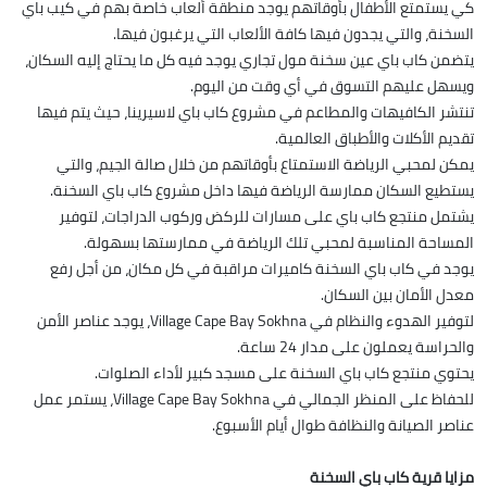
كي يستمتع الأطفال بأوقاتهم يوجد منطقة ألعاب خاصة بهم في كيب باي
السخنة، والتي يجدون فيها كافة الألعاب التي يرغبون فيها.
يتضمن كاب باي عين سخنة مول تجاري يوجد فيه كل ما يحتاج إليه السكان،
ويسهل عليهم التسوق في أي وقت من اليوم.
تنتشر الكافيهات والمطاعم في مشروع كاب باي لاسيرينا، حيث يتم فيها
تقديم الأكلات والأطباق العالمية.
يمكن لمحبي الرياضة الاستمتاع بأوقاتهم من خلال صالة الجيم، والتي
يستطيع السكان ممارسة الرياضة فيها داخل مشروع كاب باي السخنة.
يشتمل منتجع كاب باي على مسارات للركض وركوب الدراجات، لتوفير
المساحة المناسبة لمحبي تلك الرياضة في ممارستها بسهولة.
يوجد في كاب باي السخنة كاميرات مراقبة في كل مكان، من أجل رفع
معدل الأمان بين السكان.
لتوفير الهدوء والنظام في Village Cape Bay Sokhna، يوجد عناصر الأمن
والحراسة يعملون على مدار 24 ساعة.
يحتوي منتجع كاب باي السخنة على مسجد كبير لأداء الصلوات.
للحفاظ على المنظر الجمالي في Village Cape Bay Sokhna، يستمر عمل
عناصر الصيانة والنظافة طوال أيام الأسبوع.
مزايا قرية كاب باي السخنة