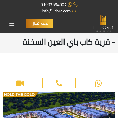
01097594007
info@ildoro.com
طلب اتصال
- قرية كاب باي العين السخنة