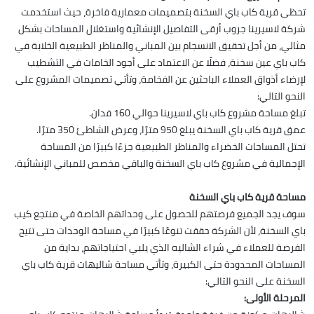
تحظى قرية كاب باي السخنة بتصميمات معمارية فاخرة، حيث استخدمت
شركة لاسيرينا جروب أرقى التفاصيل الإنشائية واستغلال المساحات بشكل
مثالي، من أجل تحقيق الانسجام بين المباني والمناظر الطبيعية الخلابة في
كاب باي عين سخنة، فضلًا عن الاعتماد على أجود الخامات في التشطيب
لإرضاء أذواق العملاء الباحثين عن الفخامة، وتأتي تصميمات المشروع على
النحو التالي:
تبلغ مساحة مشروع كاب باي لاسيرينا حوالي 160 فدان.
عمق قرية كاب باي السخنة يبلغ 950 مترًا، وعرض الشاطئ 350 مترًا.
تحتل المساحات الخضراء والمناظر الطبيعية جزءًا كبيرًا من المساحة
الإجمالية في مشروع كاب باي السخنة والباقي مخصص للمباني الإنشائية.
مساحة قرية كاب باي السخنة
سوف يجد الجميع فرصتهم للحصول على وحداتهم الخاصة في منتجع كيب
باي السخنة، لأن الشركة حققت تنوعًا كبيرًا في مساحة الوحدات حتى تتيح
الفرصة للعملاء في شراء الشاليه الذي يلبي احتياجاتهم، بداية من
المساحات المحدودة حتى الكبيرة، وتأتي مساحة شاليهات قرية كاب باي
السخنة على النحو التالي:
المرحلة الأولى: