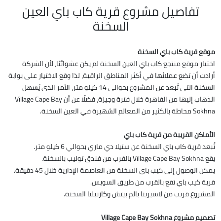
تفاصيل مشروع قرية كاب باي العين
السخنة
موقع قرية كاب باي السخنة
اختيار موقع منتجع كاب باي العين السخنة لم يكن عشوائيًا، لأن الشركة
أرادت أن تضع عملائها في أكثر المناطق الراقية، لذا وقع الاختيار على بوابة
السخنة التي تُبعد عن المشروع بحوالي 14 كيلو متر، الأمر الذي يُسهل
الذهاب إليها من القاهرة خلال فترة وجيزة، فضلًا عن أن Village Cape Bay
Sokhna محاطة بالكثير من المعالم الشهيرة في العين السخنة.
الأماكن القريبة من قرية كاب باي
تُبعد قرية كاب باي السخنة عن ستيلا دي ماري بحوالي 6 كيلو متر.
يقع Village Cape Bay Sokhna بالقرب من فندق توليب بالسخنة.
يمكن الوصول إلى كيب باي السخنة من العاصمة الإدارية خلال 45 دقيقة.
قرية كيب باي تقع بالقرب من طريق السويس.
المشروع قريب من لاسيرينا بالم بيتش وكارنيليا السخنة.
تصميم مشروع Village Cape Bay Sokhna