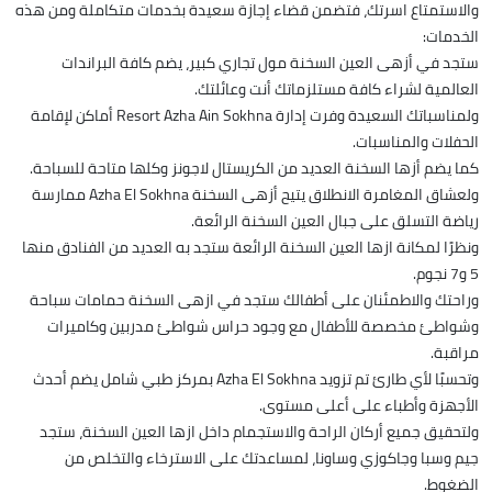
والاستمتاع اسرتك، فتضمن قضاء إجازة سعيدة بخدمات متكاملة ومن هذه
الخدمات:
ستجد في أزهى العين السخنة مول تجاري كبير، يضم كافة البراندات
العالمية لشراء كافة مستلزماتك أنت وعائلتك.
ولمناسباتك السعيدة وفرت إدارة Resort Azha Ain Sokhna أماكن لإقامة
الحفلات والمناسبات.
كما يضم أزها السخنة العديد من الكريستال لاجونز وكلها متاحة للسباحة.
ولعشاق المغامرة الانطلاق يتيح أزهى السخنة Azha El Sokhna ممارسة
رياضة التسلق على جبال العين السخنة الرائعة.
ونظرًا لمكانة ازها العين السخنة الرائعة ستجد به العديد من الفنادق منها
5 و7 نجوم.
وراحتك والاطمئنان على أطفالك ستجد في ازهى السخنة حمامات سباحة
وشواطئ مخصصة للأطفال مع وجود حراس شواطئ مدربين وكاميرات
مراقبة.
وتحسبًا لأي طارئ تم تزويد Azha El Sokhna بمركز طبي شامل يضم أحدث
الأجهزة وأطباء على أعلى مستوى.
ولتحقيق جميع أركان الراحة والاستجمام داخل ازها العين السخنة، ستجد
جيم وسبا وجاكوزي وساونا، لمساعدتك على الاسترخاء والتخلص من
الضغوط.