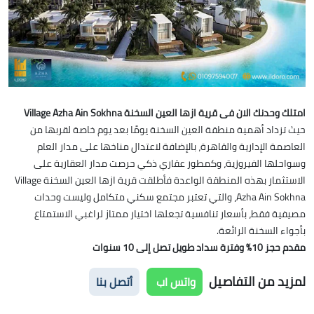
امتلك وحدنك الان فى
قرية ازها العين السخنة Village Azha Ain Sokhna
حيث
تزداد أهمية منطقة العين السخنة يومًا بعد يوم خاصة لقربها من
العاصمة الإدارية والقاهرة، بالإضافة لاعتدال مناخها على مدار العام
وسواحلها الفيروزية، وكمطور عقاري ذكي حرصت مدار العقارية على
الاستثمار بهذه المنطقة الواعدة فأطلقت قرية ازها العين السخنة Village
Azha Ain Sokhna، والتي تعتبر مجتمع سكني متكامل وليست وحدات
مصيفية فقط، بأسعار تنافسية تجعلها اختيار ممتاز لراغبي الاستمتاع
بأجواء السخنة الرائعة.
مقدم حجز 10% وفترة سداد طويل تصل إلى 10 سنوات
لمزيد من التفاصيل
واتس اب
أتصل بنا