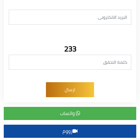
233
واتساب
زووم