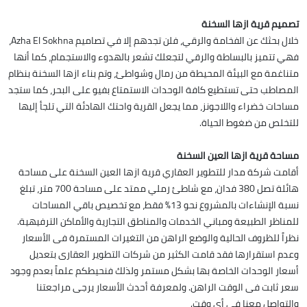
تصميم قرية ازها السخنة
خلال بحثك عن الفخامة والرقي، فلن تجدهم إلا في تصاميم Azha El Sokhna،
فهي تتميز بالبساطة والرقي لتجعلك تشعر بالهدوء والاستجمام، كما أنها
متناغمة مع البيئة المحيطة من رمال وشواطئ، وتم بناء ازها السخنة بنظام
المصاطب حتى تستطيع كافة الوحدات الاستمتاع بفيو على البحر، كما ستجد
مساحات خضراء واللاجونز، مما يجعل القرية واحتك الهادئة التي تلجأ إليها
للتخلص من ضغوط الحياة.
مساحة قرية ازها العين السخنة
أقامت شركة مدار للتطوير العقاري قرية ازها العين السخنة على مساحة
هائلة تصل 380 فدان، مع شاطئ رملي ممتد على مساحة 700 متر، تبلغ
نسبة الإنشاءات بالمشروع نحو 13% فقط، مع تخصيص باقي المساحات
للمناظر الطبيعة ومباني الخدمات والمناطق التجارية والأماكن الترفيهية.
نظراً للظروف الحالية والوضع الراهن من التغيرات المستمرة فى الأسعار
وعدم استقرارها فقد قامت الكثير من شركات التطوير العقارى بتعديل
أسعار الوحدات الخاصة بها بشكل مستمر ولذلك فنحيطكم علماً بعدم وجود
سعر ثابت فى الوقت الراهن. ولمعرفة أحدث الأسعار يرجى مراجعتنا
والتواصل معنا فى أى وقت.