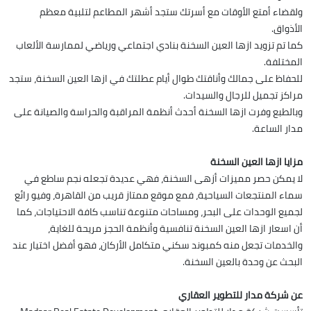
ولقضاء أمتع الأوقات مع أسرتك ستجد أشهر المطاعم لتلبية معظم
الأذواق.
كما تم تزويد ازها العين السخنة بنادي اجتماعي ورياضي لممارسة الألعاب
المختلفة.
للحفاظ على جمالك وأناقتك طوال أيام عطلتك في ازها العين السخنة، ستجد
مراكز تجميل للرجال والسيدات.
وبالطبع وفرت ازها السخنة أحدث أنظمة المراقبة والحراسة والصيانة على
مدار الساعة.
مزايا ازها العين السخنة
لا يمكن حصر مميزات أزهى السخنة، فهي عديدة تجعله نجم ساطع في
سماء المنتجعات السياحية، فمع موقع ممتاز قريب من القاهرة، وفيو رائع
لجميع الوحدات على البحر، ومساحات متنوعة تناسب كافة الاحتياجات، كما
أن اسعار ازها العين السخنة تنافسية وأنظمة الحجز مريحة للغاية،
والخدمات تجعل منه كمبوند سكني متكامل الأركان، فهو أفضل اختيار عند
البحث عن وحدة بالعين السخنة.
عن شركة مدار للتطوير العقاري