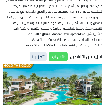
تأسست شركة مدار للتطوير العقاري Madaar Real Estate Development،
عام 2015، وتعتبر من أهم شركات التطوير العقاري خاصة مع تنفيذها
لسلسلة فنادق sun rise الشهيرة في شرم الشيخ، بالتعاون مع شركتي
بارتون ويلمر وشركة ميكستي، مما جعلها من الشركات الكبرى في هذا
المجال وبلغت استثمارات الشركة نحو 7 مليار جنيه، وتسعى الشركة
للتوسع بمشروعتها للعاصمة الإدارية والتجمع الخامس والشيخ زايد.
مشاريع شركة Madaar Developments العقارية السابقة
قرية ازها الساحل الشمالي Azha North Coast Village.
فنادق صن رايز شرم الشيخ Sunrise Sharm El-Sheikh Hotels.
لمزيد من التفاصيل
واتس اب
أتصل بنا