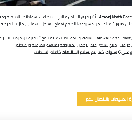
، أكبر قرى الساحل
و التي استطاعت
بشواطئها الساحرة ومي
والآن وبعد تسليم شركة الأهلي صبور 3 مراحل من مشروعها الضخم أمواج الساحل الشمالي
لم تستغل شركة الأهلي صبور النجاح المبهر لمراحل مشروع Amwaj North Coast السابقة، وزيادة ال
حر على خليج سيدي عبد الرحمن المعروفة بمياهه الصافية والهادئة.
 المبيعات بالاتصال بكم