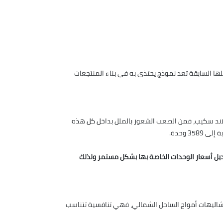
ها السابقة تعد نموذج يحتذى به في بناء المنتجعات
ان، أغلبها مساحات خضراء، وبحيرات صناعية ولاند سكيب، فمن الصعب الشعور بالملل بداخل كل هذه
عديل أسعار الوحدات الخاصة بها بشكل مستمر ولذلك
 المساحات تبدأ من 144 متر مربع، بغرفتين أو 3 غرف نوم، أما أسعار شراء شاليهات أمواج الساحل الشمالي، فهي تنافسية تتناسب