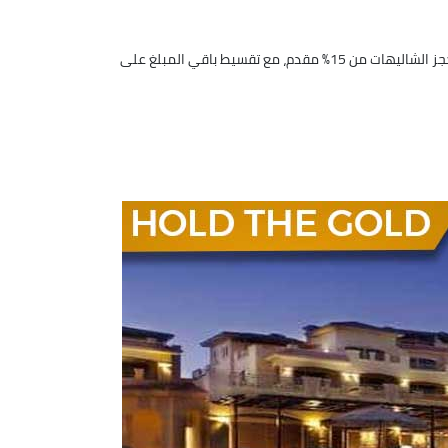
وفرت شركة الأهلي صبور أنظمة حجز مريحة للغاية، لتشجيع العديد من العملاء على شراء شاليه في أمواج الساحل الشمالي، فيبدأ مقدم حجز الشاليهات من 15% مقدم، مع تقسيط باقي المبلغ على