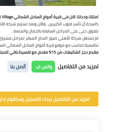
امتلك وحدتك الان فى قرية أمواج الساحل الشمالي Amwaj North Coast Village
كاسحة،
أن تأسر قلوب الكثيرين ،
تتفوق حتى على المراحل السابقة بالجمال والمتعةـ
تنافسية تتناسب مع موقع قرية أمواج الساحل الشمالي السا
مقدم حجز الشاليهات من 15% مقدم، مع تقسيط باقي المبلغ على 6 سنوات، كما يتم تسليم الشاليهات كاملة التشطيب
لمزيد من التفاصيل
واتس اب
أتصل بنا
لمزيد من التفاصيل برجاء التسجيل وستقوم ادارة