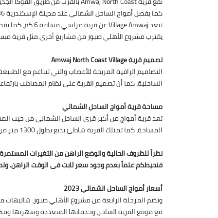
تقع قرية Amwaj North Coast بالقرب من طريق الفوكا الجديد.
كما يفصل أمواج الساحل الشمالي عند مدينة الإسكندرية 136 كم مسافة.
تبعد Village Amwaj عن قرية مراسي مسافة 6 كم، كما يفصلها عن قرية مارينا 7 نحو 25 كم.
يقترب مشروع الأهلي صبور من مشاريع أخرى مثل قرية مسايا و
تصميم قرية Amwaj North Coast Village
التصاميم الراقية المريحة للأعصاب والتي تتناغم مع الطبي
الساحلية، كما أن تصميم القرية على نظام المصاطب بارتفاعات تصل إلى 18 متر يضمن فيو رائع على شاطئ ا
مساحة قرية أمواج الساحل الشمالي
المساحة، كما تمتلك القرية شاطئ بديع بطول 1300 متر مربع، بينما يصل عمق مشروع الأهلي صبور 1200 متر مربع، ويصل عدد وحدات القرية إلى 3589 وحدة.
نظراً للظروف الحالية والوضع الراهن من التغيرات المستمر
فنحيطكم علماً بعدم وجود سعر ثابت فى الوقت الراهن. ولم
أسعار أمواج الساحل الشمالي 2023
مع موقع القرية الساحر، وخدماتها المتعددة وشهرتها ومكا