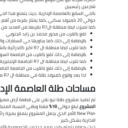
شارعين رئيسيين
حوالي 20 كمبوند سكني ،كما يمتاز بقربه من أهم معالم العاصمة الإدارية الجديدة مثل اكسبو سيتى أرض المعارض والمؤتمرات الدولية
كما تميزت ايضا منطقة الR7 بقربها من العديد من الأماكن والطرق المتميزة بالعاصمة الإدارية الجديدة مثل :
تقع بالقرب من محور محمد بن زايد الجنوبي
بالإضافة إلى ذلك كما يجاورها حي السفارات وا
كما تقرب ايضا منطقة ال R7 اكبر كاتدرائية بالشرق الأوسط
بالإضافة إلى ذلك تقع بالقرب من الجامعة السو
كما تقرب ايضا منطقة ال R7 الجامعة الإنجليزية
بالإضافة إلى ذلك تقع بالقرب من الجامعة الجام
لذا يعد وقوع كمبوند طلة في منطقة ال R7 من اهم ما يميز مشروعنا
مساحات طلة العاصمة الإدارية  New Plan
تم تنفيذ مشروع طلة نيو بلان على قطعة أرض مميز
المشروع
تبلغ حوالي
18%
فقط وباقي النسبة المتبق
New Plan الأمر الذي يجعل المشروع يتمتع ب
الادارية بشكل كبير
حيث يجعله يتمتع بقدر مميز جدا من الخصوصية الأم