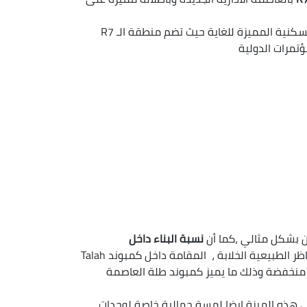
بالحي السابع بالعاصمة الإدارية ،حيث يتمتع هذا الحي السكني المميز بضمه للعديد من الخدمات المميزة ،والكمبوندات السكنية المميزة للغاية حيث تضم منطقة الـ R7
بشكل مثالي ،كما أن
نسبة البناء داخل
مخصصة بالكامل للمناظر الطبيعية الخلابة ، المقامة داخل كمبوند Talah
بوند منخفضة وذلك ما يميز كمبوند طلة العاصمة
ي هذه الميزة ايضا لمسة جمالية خاصة لوحدات