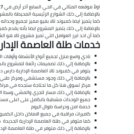
اولاً موقعه المثالي في الحي السابع آخر أرض في
R7
بالإضافة إلى ذلك الشوارع الرئيسية المحيطة بالمشر
كما يتميز ايضا كمبوند تالا بفيو مميز لجميع وحداته
بالإضافة إلى ذلك يتميز المشروع ايضا بأنه يقدم كم
كما أن احد ابرز العوامل التي تميز مشروع تالا هو ا
خدمات طلة العاصمة الإدارية h New Plan
نادي واسع منزل لجميع أنواع الأنشطة وأوقات المرح
بالإضافة إلي ذلك تصميمات رائعة للمشروع بالكا
يتوفر في كمبوند تالا العاصمة الإدارية دارس
بالإضافة إلي ذلك وجود مستشفي ومركز طبي في نيوم أكتوبر 
مركز تسوق هنا كل ما تحتاجة ستجده في مراكز التسوق من العلامات التجارية brands ا
بالإضافة إلي ذلك مسار للجري والمشي وسط الطب
جميع الوحدات مشطبة بالكامل على اعلى مست
خدمة امن وحراسة طوال اليوم
كاميرات مراقبة في جميع الاماكن داخل الكمبو
كما متوفر في طلة العاصمة الإدارية الجديدة
بالإضافة إلى ذلك متوفر في طلة العاصمة الإداري