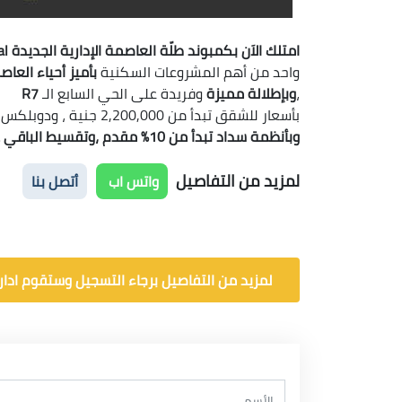
امتلك الاَن بكمبوند طلّة العاصمة الإدارية الجديدة TALAH New Capital
واحد من أهم المشروعات السكنية
بأميز أحياء العاص
،
وبإطلالة مميزة
وفريدة على الحي السابع الـ
R7
بأسعار للشقق تبدأ من 2,200,000 جنية ، ودوبلكس بأسعار تبدأ من 3,450,000 جنية
وبأنظمة سداد تبدأ من 10% مقدم ،وتقسيط الباقي على 10 سنوات
لمزيد من التفاصيل
واتس اب
أتصل بنا
لمزيد من التفاصيل برجاء التسجيل وستقوم ادارة