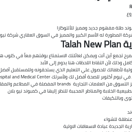
وع
بوند طلة مفهوم جديد ومميز للألتوكازا
لشركة المطورة له الأسم الكبير والمميز في السوق العقاري شركة نيو ب
Tala
 تجمع أين أنت ويمكن لعائلتك الاستمتاع بوقتهم معاً في كلوب هاوس نيوم 
مل وذلك لأن التقاط اللحظات هنا يدوم إلى الأبد
 دولية لأطفالك للحصول علي التعليم الذي يستحقونه وللمستقبل أفضل
للصحة أفضل لك ولأسرتك Hospital and Medical Center
لمفضلة في المطاعم والمقاهي المفضلة لديك Shopping Mall
يعية الخلابة والمناظر المحببة للنظر إليها في كمبوند نيو بلان
وى وبالتكيفات
ند
 منطقة للشواء
ة الجديدة عيادة الاسعافات الاولية