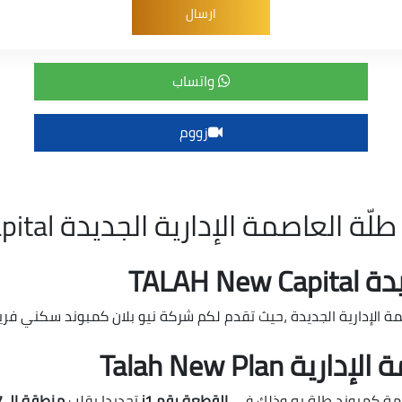
واتساب
زووم
اصمة الإدارية الجديدة TALAH New Capital
TALAH
 الإدارية الجديدة ،حيث تقدم لكم شركة نيو بلان كمبوند سكني فريد و
Talah New Pla
قامة كمبوند طلة به وذلك في
القطعة رقم i1
تحديدا بقلب
منطقة الـ R7