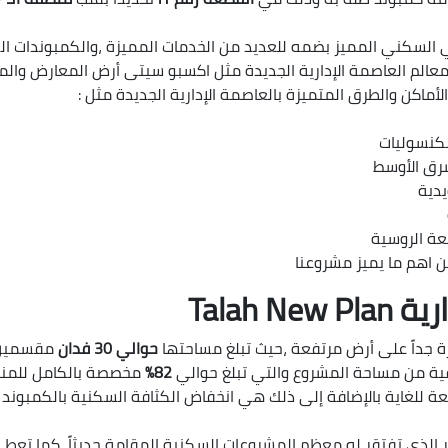
لكنسوليات
يدية
عة الروسية
Talah
ة جداً على أرض مرتفعة ،حيث تبلغ مساحتها
حوالي 30 فدان
مقسمين 
ية من مساحة المشروع والتي تبلغ حوالي
82%
ميزة رائعة للغاية بالإضافة إلى ذلك هي انخفاض الكثافة السكنية بالكم
ر الذي تفتقر له معظم المشروعات السكنية المقامة حديثاً ،كما تعط