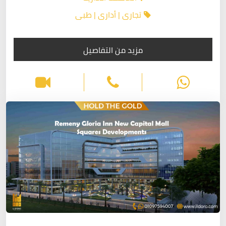
تجارى | أدارى | طبى
مزيد من التفاصيل