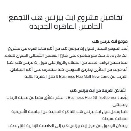
تفاصيل مشروع ايت بيزنس هب التجمع
الخامس القاهرة الجديدة
موقع ايت بيزنس هب
يُعد الموقع الممتاز لمول إت بيزنس هب من أهم نقاط القوة في مشروع
ايت Upwyde، حيث يقع مباشرة على شارع التسعين الشمالي الحيوي للغاية،
مما يضمن توافد العديد من العملاء والزوار على مول إت بيزنس هب، كما
أنه قريب من الدائري وطريق السويس، كما سنتعرف على أهم المناطق
القريب من It Business Hub Mall New Cairo خلال الفقرة التالية.
الأماكن القريبة من ايت بيزنس هب
يبُعد it Business Hub 5th Settlement عشر دقائق فقط عن مدينة الرحاب
ومدينتي.
كما يفصل مول ايت بيزنس هب القاهرة الجديدة عن الجامعة الأمريكية
مسافة بسيطة.
ويمكن الوصول من مول إيت بيزنس هب إلى العاصمة الإدارية خلال نصف