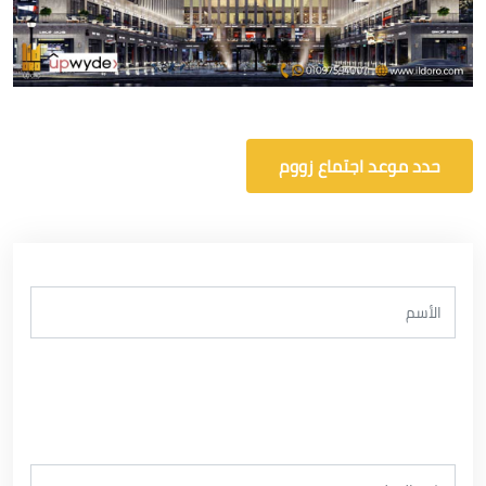
حدد موعد اجتماع زووم