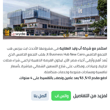
استثمر مع شركة أب وايد العقارية
فى مشروعها الأحدث ايت بيزنس هب
التجمع الخامس It Business Hub New Cairo، بقلب التجمع الخامس الذي
يُعد أهم وأرقى أحياء مصر الآن، ليكون الفرصة الذهبية لراغبي شراء محلات
تجارية، وعيادات، ومكاتب على شارع التسعين الشمالي مباشرة، بأسعار
تنافسية ومساحات متنوعة وخدمات متكاملة.
ادفع مقدم 10%، 5% بعد عامين ونصف، بالتقسيط على 4 سنوات.
لمزيد من التفاصيل
واتس اب
أتصل بنا