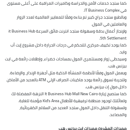
كما ستجد خدمات الأمن والحراسة وكاميرات المراقبة على أعلى مستوى
في IT Business Complex.
وبالطبع ستجد جراج كبير تم بناءه وفقًا للمعايير العالمية لعدد الزوار
والعاملين في المول.
ولإنجاز أعمال بدقة وسهولة ستجد انترنت فائق السرعة it Business Hub
5th Settlement.
كما يوجد تكييف مركزي للتحكم في درجات الحرارة داخل مشروع إيت أب
وايد.
وسيحظى زوار ومستثمري المول بمساحات خضراء، وإطلالات رائعة في ايت
بيزنس هب.
ويعمل المول وفقًا لأنظمة المنشأة الذكية مثل أجهزة الإنذار، والإضاءة.
ولتجربة تسوق رائعة يوجد ماكينات الصراف الإلي ATM بالعديد من الأماكن
داخل مول إت بيزنس هب.
كما ستصبح زيارة It Business Hub Mall New Cairo النزهة المفضلة لك
ولعائلتك لوجود منطقة ترفيهية للأطفال Kid’s Area مؤمنة للغاية.
ولسهولة التنقل داخل المول ستجد العديد من السلالم الكهربائية،
والمصاعد.
مميزات المشروع مميزات ايت بيزنس هب