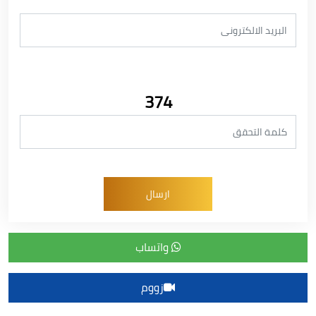
374
واتساب
زووم