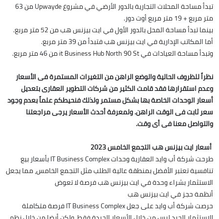
تبدأ مساحة المحلات التجارية بالدور الأرضي في مشروع Upwayde من 63
متر مربع + 19 متر مربع أوت دور.
بينما تبدأ مساحة المحل بالدور الأول في ايت بيزنس هب من 52 متر مربع.
أما المكاتب الإدارية في ايت بيزنس هب فتبدأ من 39 متر مربع.
وتبدأ مساحة العيادات في it Business Hub North 90 St من 46 متر مربع.
نظراً للظروف الحالية والوضع الراهن من التغيرات المستمرة فى الأسعار
وعدم استقرارها فقد قامت الكثير من شركات التطوير العقارى بتعديل
أسعار الوحدات الخاصة بها بشكل مستمر ولذلك فنحيطكم علماً بعدم وجود
سعر ثابت فى الوقت الراهن. ولمعرفة أحدث الأسعار يرجى مراجعتنا
والتواصل معنا فى أى وقت.
أسعار ايت بيزنس هب التجمع الخامس 2023
طرحت شركة أب وايد العقارية وحدات IT Business Complex بأسعار بيع
تنافسية تعتبر الأفضل بمنطقة عالية الطلب مثل التجمع الخامس، مما يجعل
الاستثمار بشراء وحدة في ايت بيزنس هب فرصة لا تعوض
أنظمة حجز في ايت بيزنس هب
حرصت شركة أب وايد على جعل IT Business Complex فرصة متكاملة
للاستثمار الجيد ليس من خلال الأسعار الجيدة فقط، ولكن أيضا من خلال نظم