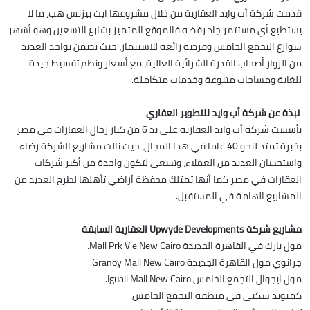
قدمت شركة أب وايد العقارية من خلال مشروعها ايت بيزنس هب، ما لا
يستطيع أي مستثمر جاد رفضه فالموقع المتميز بشارع التسعين وهو أشهر
شوارع التجمع الخامس وفرصة رائعة للاستثمار، حيث يضمن تواجد العديد
من الزوار أصحاب القدرة الشرائية العالية، مع أسعار ونظم تقسيط جيدة
للغاية ومساحات متنوعة وخدمات متكاملة.
نبذة عن شركة أب وايد للتطوير العقاري
تأسست شركة أب وايد العقارية على يد 6 من كبار رجال العقارات في مصر
بخبرة تمتد لنحو 40 عاما في هذا المجال، حيث نالت مشاريع الشركة رضاء
واستحسان العديد من العملاء، وتسعى لتكون واحدة من أكبر شركات
العقارات في مصر كما أنها تمتلك محفظة أراضي تأهلها لطرح العديد من
المشاريع الهامة في المستقبل.
مشاريع شركة Upwyde Developments العقارية السابقة
مول بارك في القاهرة الجديدة Mall Prk Vie New Cairo.
جرانوي مول القاهرة الجديدة Granoy Mall New Cairo.
مول ايجوال التجمع الخامس Iguall Mall New Cairo.
كمبوند سكني في منطقة التجمع الخامس.