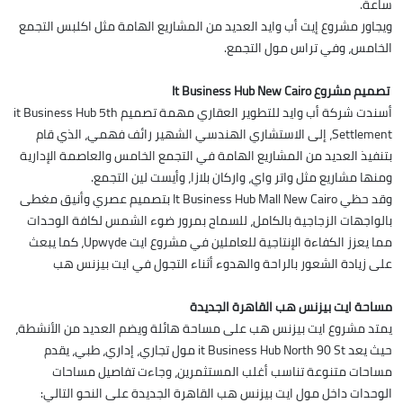
ساعة.
ويجاور مشروع إيت أب وايد العديد من المشاريع الهامة مثل اكلبس التجمع
الخامس، وفي تراس مول التجمع.
تصميم مشروع It Business Hub New Cairo
أسندت شركة أب وايد للتطوير العقاري مهمة تصميم it Business Hub 5th
Settlement، إلى الاستشاري الهندسي الشهير رائف فهمي، الذي قام
بتنفيذ العديد من المشاريع الهامة في التجمع الخامس والعاصمة الإدارية
ومنها مشاريع مثل واتر واي، واركان بلازا، وأيست لين التجمع.
وقد حظي It Business Hub Mall New Cairo بتصميم عصري وأنيق مغطى
بالواجهات الزجاجية بالكامل، للسماح بمرور ضوء الشمس لكافة الوحدات
مما يعزز الكفاءة الإنتاجية للعاملين في مشروع ايت Upwyde، كما يبعث
على زيادة الشعور بالراحة والهدوء أثناء التجول في ايت بيزنس هب
مساحة ايت بيزنس هب القاهرة الجديدة
يمتد مشروع ايت بيزنس هب على مساحة هائلة ويضم العديد من الأنشطة،
حيث يعد it Business Hub North 90 St مول تجاري، إداري، طبي، يقدم
مساحات متنوعة تناسب أغلب المستثمرين، وجاءت تفاصيل مساحات
الوحدات داخل مول ايت بيزنس هب القاهرة الجديدة على النحو التالي: