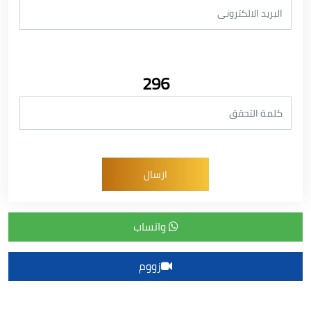
296
واتساب
زووم