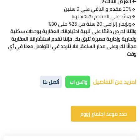
⬅ العرض الثالث⚡️
🔹20% مقدم و الباقي علي 9 سنين
🔹بعائد علي المقدم 25%؜ سنويا
🔹وبإيجار إلزامى 20 سنة من 25% حتى 30%
ولأننا نحرص دائمًا على تلبية احتياجاتك العقارية بوحدات سكنية
وتجارية وإدارية مميزة تليق بك، فإننا نقدم استشاراتنا العقارية
مجانًا لك وعلى مدار الساعة، فلا تتردد في التواصل معنا في أي
وقت
لمزيد من التفاصيل
واتس اب
أتصل بنا
حدد موعد اجتماع زووم